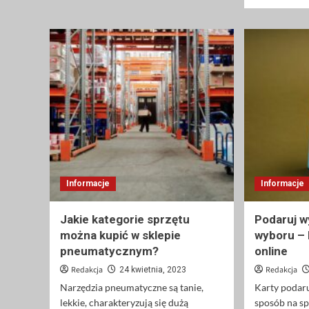
Lombard
Expres
–
elegancja
w
niskiej
cenie!
Informacje
Informacje
Jakie kategorie sprzętu
Podaruj w
można kupić w sklepie
wyboru –
pneumatycznym?
online
Redakcja
Redakcja
24 kwietnia, 2023
Narzędzia pneumatyczne są tanie,
Karty podar
lekkie, charakteryzują się dużą
sposób na sp