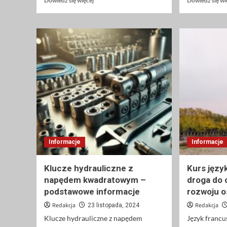
Dowiedz się więcej
Dowiedz się wi
się
więcej
o
Przekładki
piankowe
–
skuteczna
ochrona
przedmiotów
podczas
transportu
i
przechowywania
Informacje
Informacje
Klucze hydrauliczne z
Kurs języ
napędem kwadratowym –
droga do o
podstawowe informacje
rozwoju o
Redakcja
Redakcja
23 listopada, 2024
Klucze hydrauliczne z napędem
Język francu