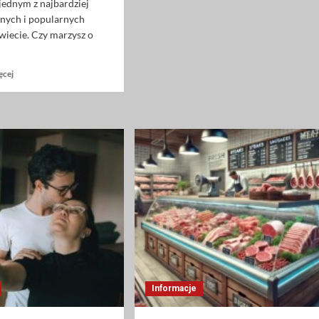
Systemie
 jednym z najbardziej
Prawnym
nych i popularnych
wiecie. Czy marzysz o
.
Dowiedz
ęcej
się
więcej
o
Kurs
języka
francuskiego
–
droga
do
odkrycia
kultury
i
rozwoju
osobistego
Informacje