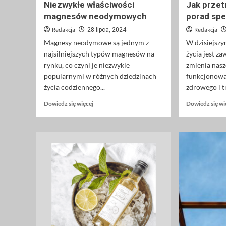
Niezwykłe właściwości
Jak przet
magnesów neodymowych
porad spe
Redakcja
Redakcja
28 lipca, 2024
Magnesy neodymowe są jednym z
W dzisiejszy
najsilniejszych typów magnesów na
życia jest z
rynku, co czyni je niezwykle
zmienia nas
popularnymi w różnych dziedzinach
funkcjonowa
życia codziennego...
zdrowego i t
Dowiedz
Dowiedz się więcej
Dowiedz się wi
się
więcej
o
Niezwykłe
właściwości
magnesów
neodymowych