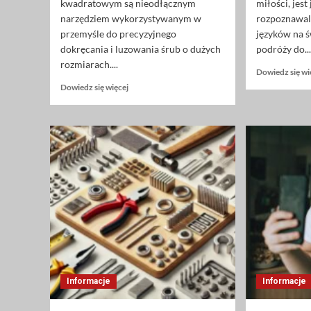
kwadratowym są nieodłącznym
miłości, jest
narzędziem wykorzystywanym w
rozpoznawal
przemyśle do precyzyjnego
języków na ś
dokręcania i luzowania śrub o dużych
podróży do..
rozmiarach....
Dowiedz się wi
Dowiedz
Dowiedz się więcej
się
więcej
o
Klucze
hydrauliczne
z
napędem
kwadratowym
–
podstawowe
informacje
Informacje
Informacje