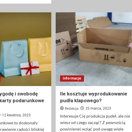
się
Jaki
więcej
prezent
o
powinni
Certyfikat
kupić
bezpieczeństwa
chrzestni
CE
na
—
chrzciny?
co
to
jest
i
jak
go
zdobyć?
Informacje
ygodę i swobodę
Ile kosztuje wyprodukowanie
 karty podarunkowe
pudła klapowego?
Redakcja
25 marca, 2023
12 kwietnia, 2023
Interesuje Cię produkcja pudeł, ale nie
wiesz od czego zacząć? Z pewnością
unkowe to doskonały
powinieneś wziąć pod uwagę wiele
rawienie radości bliskiej