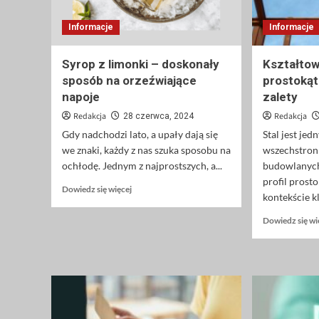
Informacje
Informacje
Syrop z limonki – doskonały
Kształtown
sposób na orzeźwiające
prostokąt
napoje
zalety
Redakcja
Redakcja
28 czerwca, 2024
Gdy nadchodzi lato, a upały dają się
Stal jest jed
we znaki, każdy z nas szuka sposobu na
wszechstron
ochłodę. Jednym z najprostszych, a...
budowlanych,
profil prost
Dowiedz
Dowiedz się więcej
kontekście kl
się
więcej
Dowiedz się wi
o
Syrop
z
limonki
–
doskonały
sposób