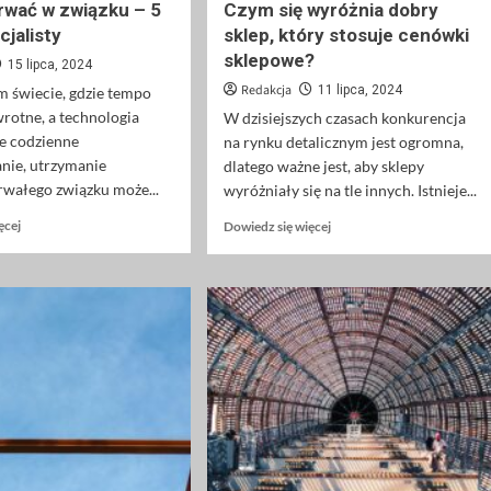
rwać w związku – 5
Czym się wyróżnia dobry
cjalisty
sklep, który stosuje cenówki
sklepowe?
15 lipca, 2024
Redakcja
11 lipca, 2024
m świecie, gdzie tempo
awrotne, a technologia
W dzisiejszych czasach konkurencja
ze codzienne
na rynku detalicznym jest ogromna,
nie, utrzymanie
dlatego ważne jest, aby sklepy
rwałego związku może...
wyróżniały się na tle innych. Istnieje...
Dowiedz
Dowiedz
ęcej
Dowiedz się więcej
się
się
więcej
więcej
o
o
Jak
Czym
przetrwać
się
w
wyróżnia
związku
dobry
–
sklep,
5
który
porad
stosuje
specjalisty
cenówki
sklepowe?