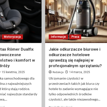
Motoryzacja
Informacje
Praca
ritax Römer Dualfix
Jakie odkurzacze biurowe i
nowoczesne
odkurzacze hotelowe
ństwo i komfort w
sprawdzą się najlepiej w
dróży
profesjonalnym sprzątaniu?
Redakcja
15 kwietnia, 2025
14 marca, 2025
ika samochodowego dla
Utrzymanie czystości w
edna z najważniejszych
przestrzeniach takich jak biura czy
d którą stają rodzice.
hotele to zadanie wymagające nie
niać najwyższe standardy
tylko odpowiednich środków
wa,...
czystości, ale także niezawodnego...
Dowiedz
Dowiedz