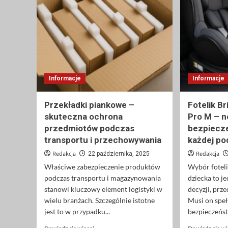
Informacje
Informacje
Przekładki piankowe –
Fotelik B
skuteczna ochrona
Pro M – 
przedmiotów podczas
bezpiecze
transportu i przechowywania
każdej po
Redakcja
Redakcja
22 października, 2025
Właściwe zabezpieczenie produktów
Wybór fotel
podczas transportu i magazynowania
dziecka to j
stanowi kluczowy element logistyki w
decyzji, prze
wielu branżach. Szczególnie istotne
Musi on speł
jest to w przypadku...
bezpieczeńst
Dowiedz