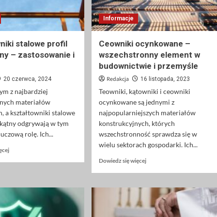
Informacje
iki stalowe profil
Ceowniki ocynkowane –
ny – zastosowanie i
wszechstronny element w
budownictwie i przemyśle
Redakcja
20 czerwca, 2024
16 listopada, 2023
nym z najbardziej
Teowniki, kątowniki i ceowniki
nych materiałów
ocynkowane są jednymi z
 a kształtowniki stalowe
najpopularniejszych materiałów
okątny odgrywają w tym
konstrukcyjnych, których
uczową rolę. Ich...
wszechstronność sprawdza się w
wielu sektorach gospodarki. Ich...
Dowiedz
ęcej
się
Dowiedz
Dowiedz się więcej
więcej
się
o
więcej
Kształtowniki
o
stalowe
Ceowniki
profil
ocynkowane
prostokątny
–