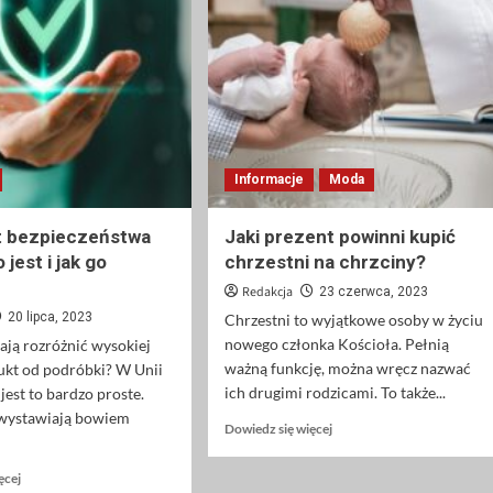
–
wszechstronny
zastosowanie
element
i
w
zalety
budownictwie
i
przemyśle
Informacje
Moda
t bezpieczeństwa
Jaki prezent powinni kupić
 jest i jak go
chrzestni na chrzciny?
Redakcja
23 czerwca, 2023
20 lipca, 2023
Chrzestni to wyjątkowe osoby w życiu
nowego członka Kościoła. Pełnią
mają rozróżnić wysokiej
ważną funkcję, można wręcz nazwać
ukt od podróbki? W Unii
ich drugimi rodzicami. To także...
jest to bardzo proste.
wystawiają bowiem
Dowiedz
Dowiedz się więcej
się
więcej
Dowiedz
ęcej
o