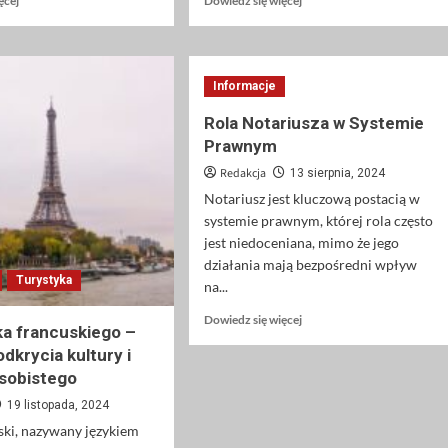
ęcej
Dowiedz się więcej
się
się
więcej
więcej
o
o
Fotelik
Jakie
Informacje
Britax
odkurzacze
Römer
biurowe
Rola Notariusza w Systemie
Dualfix
i
Prawnym
Pro
odkurzacze
M
hotelowe
Redakcja
13 sierpnia, 2024
–
sprawdzą
Notariusz jest kluczową postacią w
nowoczesne
się
systemie prawnym, której rola często
bezpieczeństwo
najlepiej
jest niedoceniana, mimo że jego
i
w
komfort
działania mają bezpośredni wpływ
profesjonalnym
Turystyka
w
sprzątaniu?
na...
każdej
Dowiedz
Dowiedz się więcej
podróży
ka francuskiego –
się
dkrycia kultury i
więcej
o
sobistego
Rola
19 listopada, 2024
Notariusza
ski, nazywany językiem
w