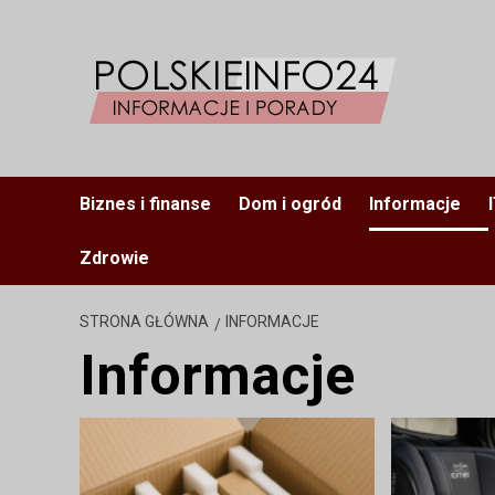
Przejdź
do
treści
Biznes i finanse
Dom i ogród
Informacje
Zdrowie
STRONA GŁÓWNA
INFORMACJE
Informacje