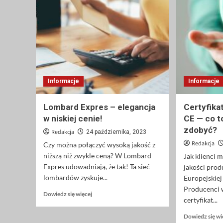
na
orzeźwiające
napoje
Informacje
Informacje
Lombard Expres – elegancja
Certyfika
w niskiej cenie!
CE — co to
zdobyć?
Redakcja
24 października, 2023
Redakcja
Czy można połączyć wysoką jakość z
niższą niż zwykle ceną? W Lombard
Jak klienci 
Expres udowadniają, że tak! Ta sieć
jakości prod
lombardów zyskuje...
Europejskiej 
Producenci 
Dowiedz
Dowiedz się więcej
certyfikat...
się
więcej
Dowiedz się wi
o