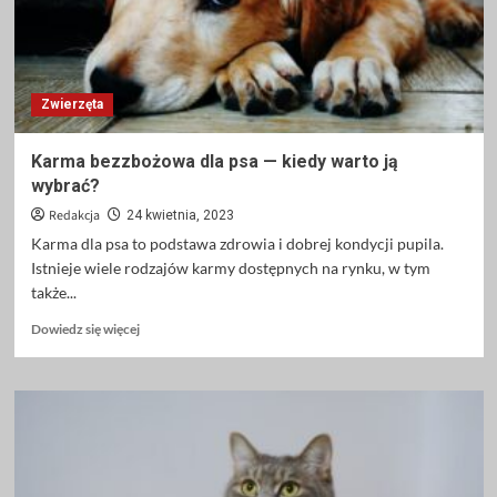
najlepszy
dla
Twojego
pupila?
Zwierzęta
Karma bezzbożowa dla psa — kiedy warto ją
wybrać?
Redakcja
24 kwietnia, 2023
Karma dla psa to podstawa zdrowia i dobrej kondycji pupila.
Istnieje wiele rodzajów karmy dostępnych na rynku, w tym
także...
Dowiedz
Dowiedz się więcej
się
więcej
o
Karma
bezzbożowa
dla
psa
—