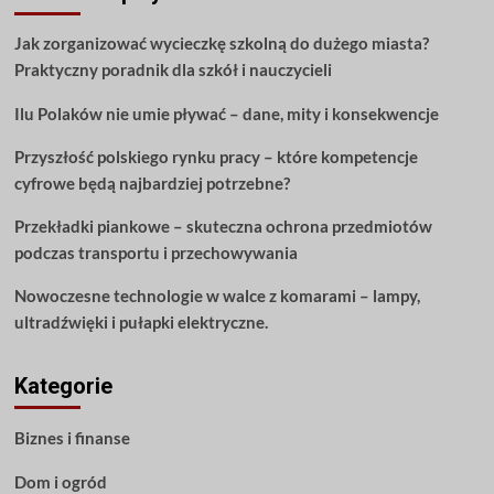
weterynaryjna
–
Jak zorganizować wycieczkę szkolną do dużego miasta?
postaw
Praktyczny poradnik dla szkół i nauczycieli
na
wysoką
Ilu Polaków nie umie pływać – dane, mity i konsekwencje
kompetencję
i
Przyszłość polskiego rynku pracy – które kompetencje
miłą
atmosferę
cyfrowe będą najbardziej potrzebne?
Przekładki piankowe – skuteczna ochrona przedmiotów
podczas transportu i przechowywania
Nowoczesne technologie w walce z komarami – lampy,
ultradźwięki i pułapki elektryczne.
Kategorie
Biznes i finanse
Dom i ogród