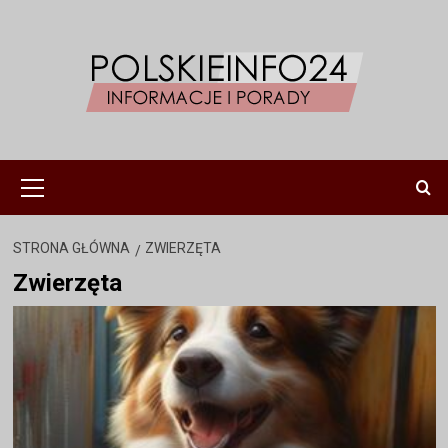
Przejdź
do
treści
Menu
główne
STRONA GŁÓWNA
ZWIERZĘTA
Zwierzęta