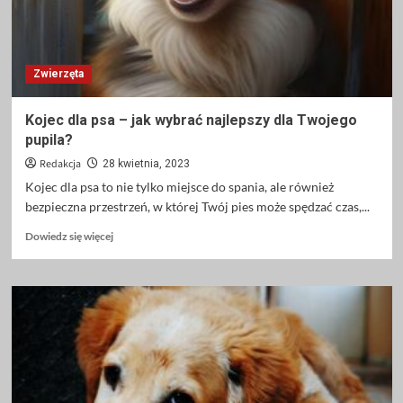
Zwierzęta
Kojec dla psa – jak wybrać najlepszy dla Twojego
pupila?
Redakcja
28 kwietnia, 2023
Kojec dla psa to nie tylko miejsce do spania, ale również
bezpieczna przestrzeń, w której Twój pies może spędzać czas,...
Dowiedz
Dowiedz się więcej
się
więcej
o
Kojec
dla
psa
–
jak
wybrać