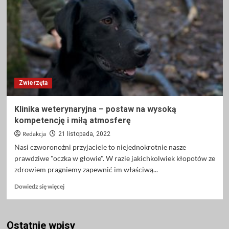
–
najlepszy
wybór
dla
twojego
pupila
Zwierzęta
Klinika weterynaryjna – postaw na wysoką
kompetencję i miłą atmosferę
Redakcja
21 listopada, 2022
Nasi czworonożni przyjaciele to niejednokrotnie nasze
prawdziwe "oczka w głowie". W razie jakichkolwiek kłopotów ze
zdrowiem pragniemy zapewnić im właściwą...
Dowiedz
Dowiedz się więcej
się
więcej
o
Ostatnie wpisy
Klinika