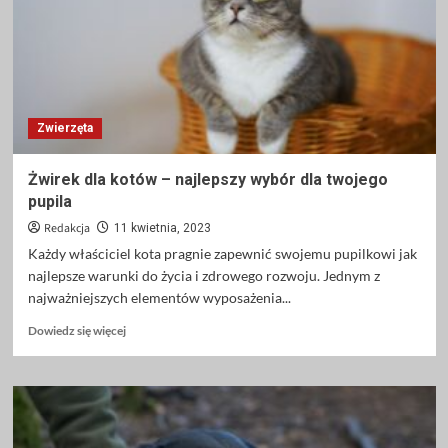
kiedy
warto
ją
wybrać?
Zwierzęta
Żwirek dla kotów – najlepszy wybór dla twojego
pupila
Redakcja
11 kwietnia, 2023
Każdy właściciel kota pragnie zapewnić swojemu pupilkowi jak
najlepsze warunki do życia i zdrowego rozwoju. Jednym z
najważniejszych elementów wyposażenia...
Dowiedz
Dowiedz się więcej
się
więcej
o
Żwirek
dla
kotów