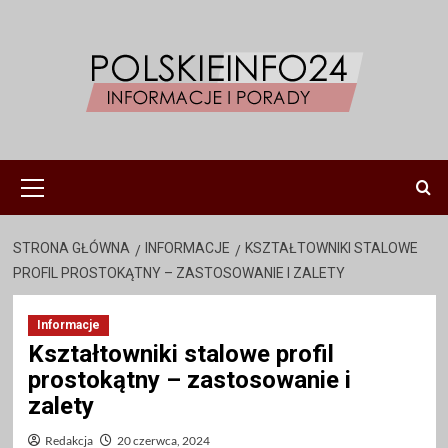
Przejdź
do
treści
Menu
główne
STRONA GŁÓWNA
INFORMACJE
KSZTAŁTOWNIKI STALOWE
PROFIL PROSTOKĄTNY – ZASTOSOWANIE I ZALETY
Informacje
Kształtowniki stalowe profil
prostokątny – zastosowanie i
zalety
Redakcja
20 czerwca, 2024