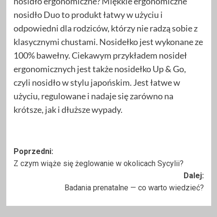
nosidło ergonomiczne? Miękkie ergonomiczne
nosidło Duo to produkt łatwy w użyciu i
odpowiedni dla rodziców, którzy nie radzą sobie z
klasycznymi chustami. Nosidełko jest wykonane ze
100% bawełny. Ciekawym przykładem nosideł
ergonomicznych jest także nosidełko Up & Go,
czyli nosidło w stylu japońskim. Jest łatwe w
użyciu, regulowane i nadaje się zarówno na
krótsze, jak i dłuższe wypady.
Zobacz
Poprzedni:
Z czym wiąże się żeglowanie w okolicach Sycylii?
wpisy
Dalej:
Badania prenatalne — co warto wiedzieć?