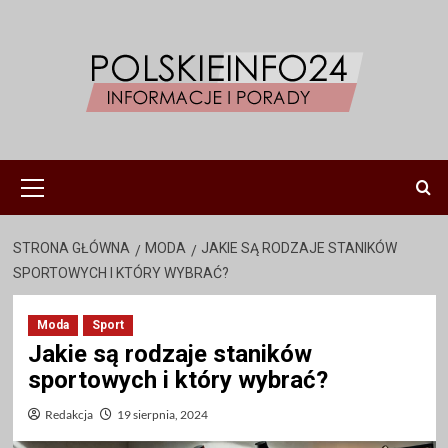
Przejdź
do
treści
Menu
główne
STRONA GŁÓWNA
MODA
JAKIE SĄ RODZAJE STANIKÓW
SPORTOWYCH I KTÓRY WYBRAĆ?
Moda
Sport
Jakie są rodzaje staników
sportowych i który wybrać?
Redakcja
19 sierpnia, 2024