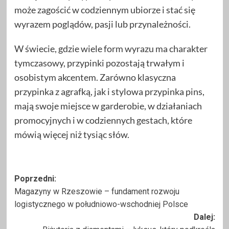
może zagościć w codziennym ubiorze i stać się
wyrazem poglądów, pasji lub przynależności.
W świecie, gdzie wiele form wyrazu ma charakter
tymczasowy, przypinki pozostają trwałym i
osobistym akcentem. Zarówno klasyczna
przypinka z agrafką, jak i stylowa przypinka pins,
mają swoje miejsce w garderobie, w działaniach
promocyjnych i w codziennych gestach, które
mówią więcej niż tysiąc słów.
Zobacz
Poprzedni:
Magazyny w Rzeszowie – fundament rozwoju
wpisy
logistycznego w południowo-wschodniej Polsce
Dalej: