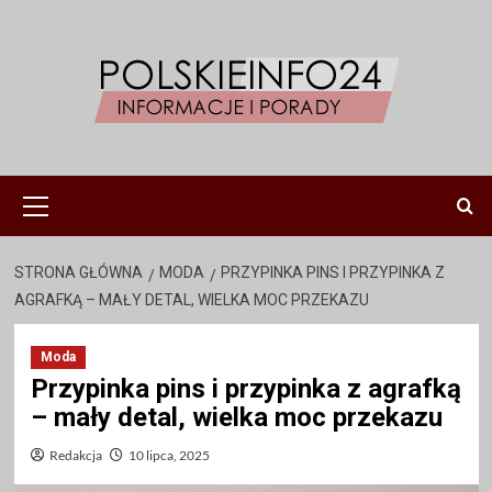
Przejdź
do
treści
Menu
główne
STRONA GŁÓWNA
MODA
PRZYPINKA PINS I PRZYPINKA Z
AGRAFKĄ – MAŁY DETAL, WIELKA MOC PRZEKAZU
Moda
Przypinka pins i przypinka z agrafką
– mały detal, wielka moc przekazu
Redakcja
10 lipca, 2025