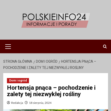
Przejdź
do
treści
Menu
główne
STRONA GŁÓWNA
DOM I OGRÓD
HORTENSJA PNĄCA –
POCHODZENIE I ZALETY TEJ NIEZWYKŁEJ ROŚLINY
Dom i ogród
Hortensja pnąca – pochodzenie i
zalety tej niezwykłej rośliny
Redakcja
18 sierpnia, 2024