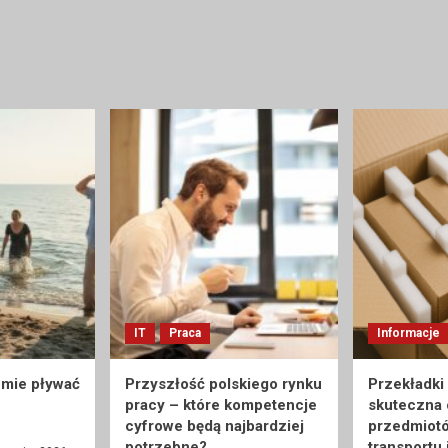
IT
Praca
Informacje
umie pływać
Przyszłość polskiego rynku
Przekładki
pracy – które kompetencje
skuteczna
cyfrowe będą najbardziej
przedmiot
potrzebne?
transportu 