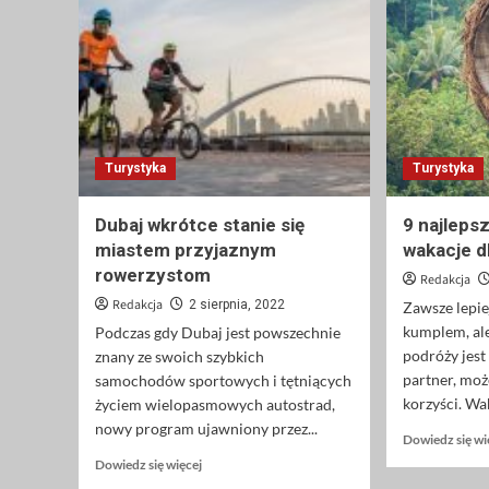
Turystyka
Turystyka
Dubaj wkrótce stanie się
9 najleps
miastem przyjaznym
wakacje d
rowerzystom
Redakcja
Redakcja
2 sierpnia, 2022
Zawsze lepie
kumplem, al
Podczas gdy Dubaj jest powszechnie
podróży jes
znany ze swoich szybkich
partner, mo
samochodów sportowych i tętniących
korzyści. Wa
życiem wielopasmowych autostrad,
nowy program ujawniony przez...
Dowiedz się wi
Dowiedz
Dowiedz się więcej
się