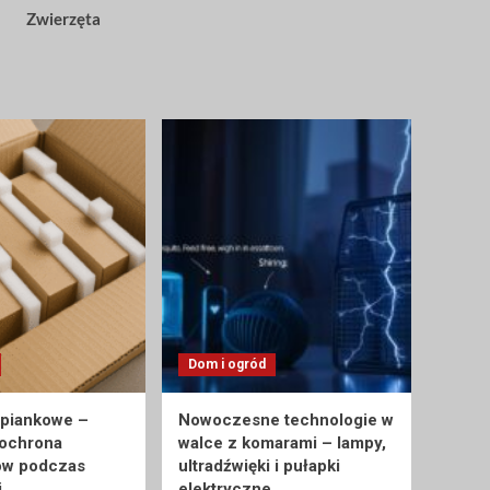
Zwierzęta
Dom i ogród
 piankowe –
Nowoczesne technologie w
 ochrona
walce z komarami – lampy,
ów podczas
ultradźwięki i pułapki
i
elektryczne.