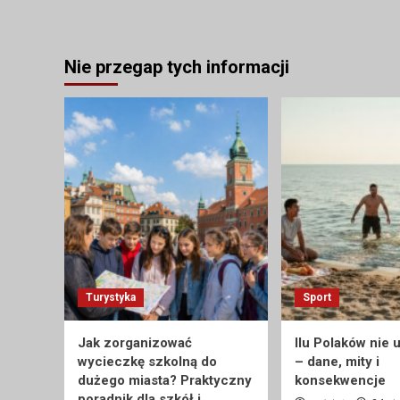
Nie przegap tych informacji
Turystyka
Sport
Jak zorganizować
Ilu Polaków nie 
wycieczkę szkolną do
– dane, mity i
dużego miasta? Praktyczny
konsekwencje
poradnik dla szkół i