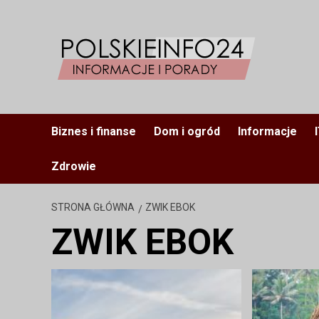
Przejdź
do
treści
Biznes i finanse
Dom i ogród
Informacje
Zdrowie
STRONA GŁÓWNA
ZWIK EBOK
ZWIK EBOK