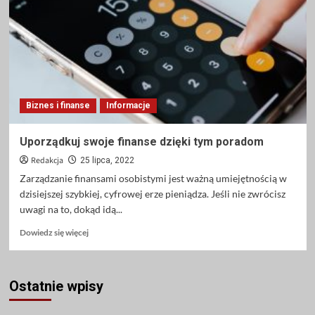
oprogramowania
do
projektowania
stron
internetowych
Biznes i finanse
Informacje
Uporządkuj swoje finanse dzięki tym poradom
Redakcja
25 lipca, 2022
Zarządzanie finansami osobistymi jest ważną umiejętnością w
dzisiejszej szybkiej, cyfrowej erze pieniądza. Jeśli nie zwrócisz
uwagi na to, dokąd idą...
Dowiedz
Dowiedz się więcej
się
więcej
o
Ostatnie wpisy
Uporządkuj
swoje
finanse