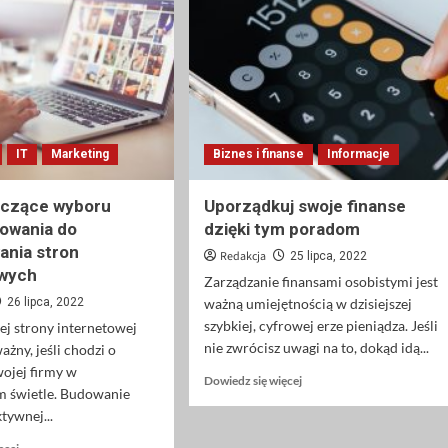
IT
Marketing
Biznes i finanse
Informacje
yczące wyboru
Uporządkuj swoje finanse
owania do
dzięki tym poradom
ania stron
Redakcja
25 lipca, 2022
owych
Zarządzanie finansami osobistymi jest
26 lipca, 2022
ważną umiejętnością w dzisiejszej
szybkiej, cyfrowej erze pieniądza. Jeśli
ej strony internetowej
nie zwrócisz uwagi na to, dokąd idą...
ażny, jeśli chodzi o
ojej firmy w
Dowiedz
Dowiedz się więcej
 świetle. Budowanie
się
ktywnej...
więcej
o
Dowiedz