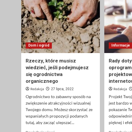
Dom i ogród
Informacje
Rzeczy, które musisz
Rady dot
wiedzieć, jeśli podejmujesz
oprogram
się ogrodnictwa
projektow
organicznego
internet
Redakcja
Redakcja
27 lipca, 2022
Ogrodnictwo to zabawny sposób na
Projekt Twoj
zwiększenie atrakcyjności wizualnej
jest bardzo w
Twojego domu. Możesz skorzystać ze
pokazanie Tw
wspaniałych propozycji podanych
odpowiednim
tutaj, aby zacząć ulepszać...
pięknej i efe
Dowiedz