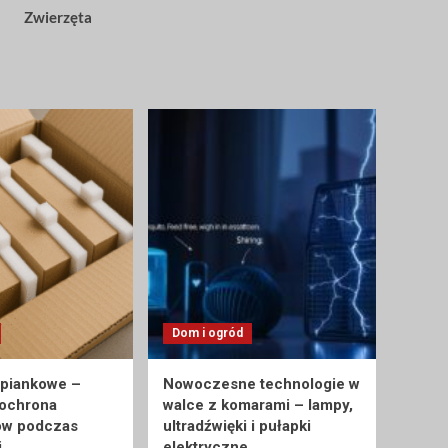
Zwierzęta
Dom i ogród
 piankowe –
Nowoczesne technologie w
 ochrona
walce z komarami – lampy,
ów podczas
ultradźwięki i pułapki
i
elektryczne.