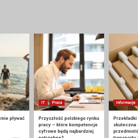
IT
Praca
Informacje
umie pływać
Przyszłość polskiego rynku
Przekładki
pracy – które kompetencje
skuteczna
cyfrowe będą najbardziej
przedmiot
potrzebne?
transportu 