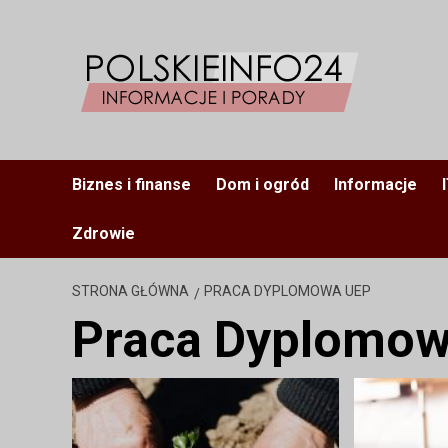
Przejdź
do
treści
Biznes i finanse
Dom i ogród
Informacje
Zdrowie
STRONA GŁÓWNA
PRACA DYPLOMOWA UEP
Praca Dyplomow