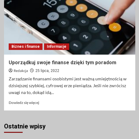
oprogramowania
do
projektowania
stron
internetowych
Biznes i finanse
Informacje
Uporządkuj swoje finanse dzięki tym poradom
Redakcja
25 lipca, 2022
Zarządzanie finansami osobistymi jest ważną umiejętnością w
dzisiejszej szybkiej, cyfrowej erze pieniądza. Jeśli nie zwrócisz
uwagi na to, dokąd idą...
Dowiedz
Dowiedz się więcej
się
więcej
o
Ostatnie wpisy
Uporządkuj
swoje
finanse