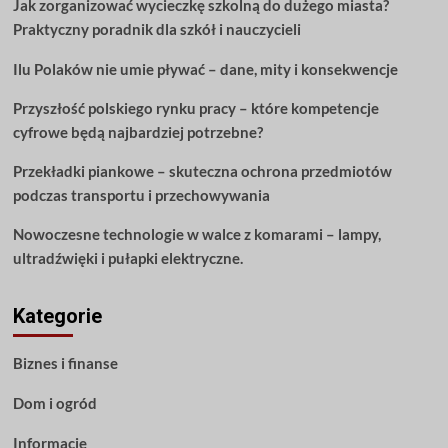
Jak zorganizować wycieczkę szkolną do dużego miasta?
dzięki
Praktyczny poradnik dla szkół i nauczycieli
tym
poradom
Ilu Polaków nie umie pływać – dane, mity i konsekwencje
Przyszłość polskiego rynku pracy – które kompetencje
cyfrowe będą najbardziej potrzebne?
Przekładki piankowe – skuteczna ochrona przedmiotów
podczas transportu i przechowywania
Nowoczesne technologie w walce z komarami – lampy,
ultradźwięki i pułapki elektryczne.
Kategorie
Biznes i finanse
Dom i ogród
Informacje