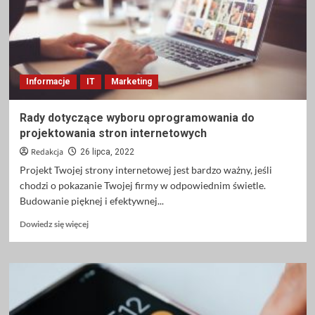
podejmujesz
się
ogrodnictwa
organicznego
Informacje
IT
Marketing
Rady dotyczące wyboru oprogramowania do
projektowania stron internetowych
Redakcja
26 lipca, 2022
Projekt Twojej strony internetowej jest bardzo ważny, jeśli
chodzi o pokazanie Twojej firmy w odpowiednim świetle.
Budowanie pięknej i efektywnej...
Dowiedz
Dowiedz się więcej
się
więcej
o
Rady
dotyczące
wyboru