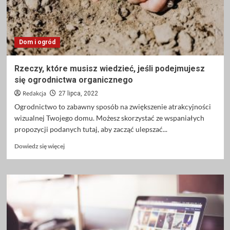
Dom i ogród
Rzeczy, które musisz wiedzieć, jeśli podejmujesz
się ogrodnictwa organicznego
Redakcja
27 lipca, 2022
Ogrodnictwo to zabawny sposób na zwiększenie atrakcyjności
wizualnej Twojego domu. Możesz skorzystać ze wspaniałych
propozycji podanych tutaj, aby zacząć ulepszać...
Dowiedz
Dowiedz się więcej
się
więcej
o
Rzeczy,
które
musisz
wiedzieć,
jeśli