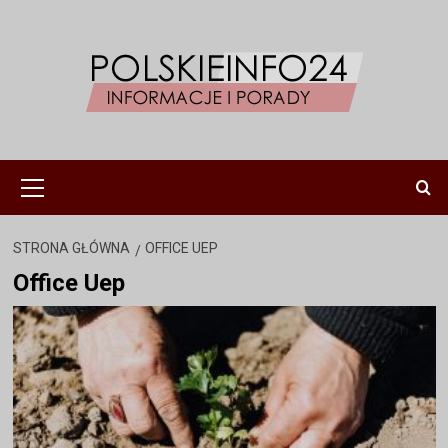
Przejdź
do
treści
Menu
główne
STRONA GŁÓWNA
OFFICE UEP
Office Uep