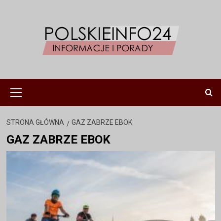
Przejdź
do
treści
Menu
główne
STRONA GŁÓWNA
GAZ ZABRZE EBOK
GAZ ZABRZE EBOK