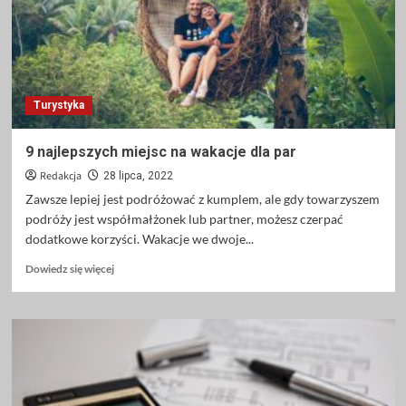
przyjaznym
rowerzystom
Turystyka
9 najlepszych miejsc na wakacje dla par
Redakcja
28 lipca, 2022
Zawsze lepiej jest podróżować z kumplem, ale gdy towarzyszem
podróży jest współmałżonek lub partner, możesz czerpać
dodatkowe korzyści. Wakacje we dwoje...
Dowiedz
Dowiedz się więcej
się
więcej
o
9
najlepszych
miejsc
na
wakacje