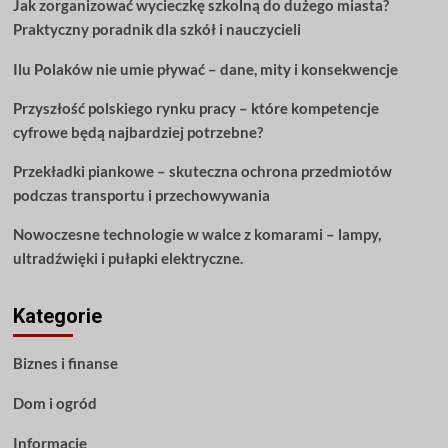
Jak zorganizować wycieczkę szkolną do dużego miasta?
aby
Praktyczny poradnik dla szkół i nauczycieli
jak
najlepiej
Ilu Polaków nie umie pływać – dane, mity i konsekwencje
wykorzystać
swoje
Przyszłość polskiego rynku pracy – które kompetencje
pieniądze?
cyfrowe będą najbardziej potrzebne?
Przekładki piankowe – skuteczna ochrona przedmiotów
podczas transportu i przechowywania
Nowoczesne technologie w walce z komarami – lampy,
ultradźwięki i pułapki elektryczne.
Kategorie
Biznes i finanse
Dom i ogród
Informacje