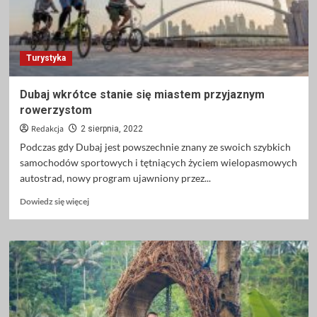
Turystyka
Dubaj wkrótce stanie się miastem przyjaznym
rowerzystom
Redakcja
2 sierpnia, 2022
Podczas gdy Dubaj jest powszechnie znany ze swoich szybkich
samochodów sportowych i tętniących życiem wielopasmowych
autostrad, nowy program ujawniony przez...
Dowiedz
Dowiedz się więcej
się
więcej
o
Dubaj
wkrótce
stanie
się
miastem