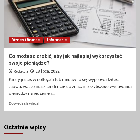
dla
par
Biznes i finanse
Informacje
Co możesz zrobić, aby jak najlepiej wykorzystać
swoje pieniądze?
Redakcja
28 lipca, 2022
Kiedy jesteś w college'u lub niedawno się wyprowadziłeś,
zauważysz, że masz tendencję do znacznie szybszego wydawania
pieniędzy na jedzenie i...
Dowiedz
Dowiedz się więcej
się
więcej
o
Ostatnie wpisy
Co
możesz
zrobić,