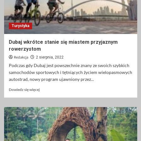
Turystyka
Dubaj wkrótce stanie się miastem przyjaznym
rowerzystom
Redakcja
2 sierpnia, 2022
Podczas gdy Dubaj jest powszechnie znany ze swoich szybkich
samochodów sportowych i tętniących życiem wielopasmowych
autostrad, nowy program ujawniony przez...
Dowiedz
Dowiedz się więcej
się
więcej
o
Dubaj
wkrótce
stanie
się
miastem