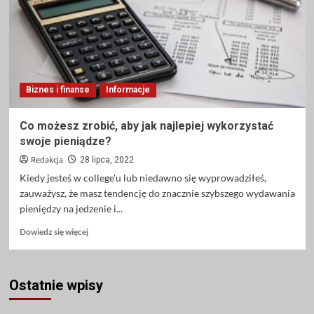
dla
par
Biznes i finanse
Informacje
Co możesz zrobić, aby jak najlepiej wykorzystać
swoje pieniądze?
Redakcja
28 lipca, 2022
Kiedy jesteś w college'u lub niedawno się wyprowadziłeś,
zauważysz, że masz tendencję do znacznie szybszego wydawania
pieniędzy na jedzenie i...
Dowiedz
Dowiedz się więcej
się
więcej
o
Ostatnie wpisy
Co
możesz
zrobić,