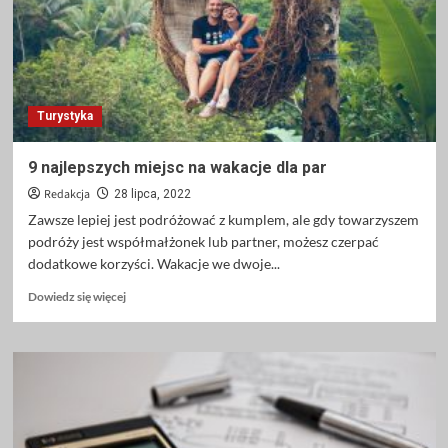
przyjaznym
rowerzystom
Turystyka
9 najlepszych miejsc na wakacje dla par
Redakcja
28 lipca, 2022
Zawsze lepiej jest podróżować z kumplem, ale gdy towarzyszem
podróży jest współmałżonek lub partner, możesz czerpać
dodatkowe korzyści. Wakacje we dwoje...
Dowiedz
Dowiedz się więcej
się
więcej
o
9
najlepszych
miejsc
na
wakacje