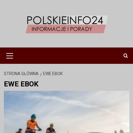
Przejdź
do
treści
Menu
główne
STRONA GŁÓWNA
EWE EBOK
EWE EBOK