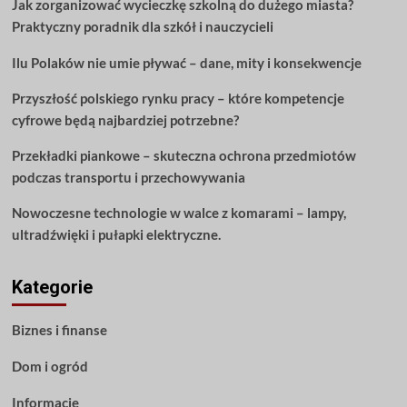
Jak zorganizować wycieczkę szkolną do dużego miasta?
aby
Praktyczny poradnik dla szkół i nauczycieli
jak
najlepiej
Ilu Polaków nie umie pływać – dane, mity i konsekwencje
wykorzystać
swoje
Przyszłość polskiego rynku pracy – które kompetencje
pieniądze?
cyfrowe będą najbardziej potrzebne?
Przekładki piankowe – skuteczna ochrona przedmiotów
podczas transportu i przechowywania
Nowoczesne technologie w walce z komarami – lampy,
ultradźwięki i pułapki elektryczne.
Kategorie
Biznes i finanse
Dom i ogród
Informacje