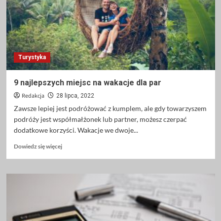
przyjaznym
rowerzystom
Turystyka
9 najlepszych miejsc na wakacje dla par
Redakcja
28 lipca, 2022
Zawsze lepiej jest podróżować z kumplem, ale gdy towarzyszem
podróży jest współmałżonek lub partner, możesz czerpać
dodatkowe korzyści. Wakacje we dwoje...
Dowiedz
Dowiedz się więcej
się
więcej
o
9
najlepszych
miejsc
na
wakacje