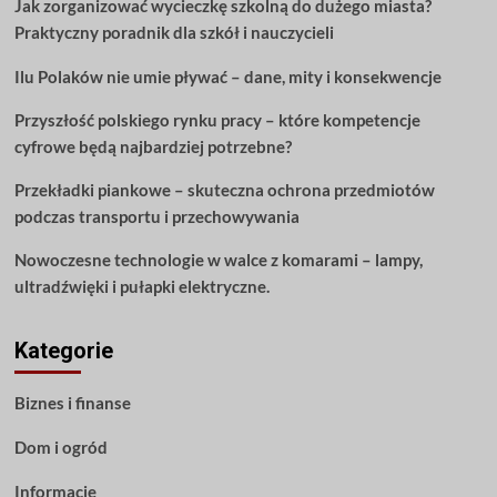
Jak zorganizować wycieczkę szkolną do dużego miasta?
aby
Praktyczny poradnik dla szkół i nauczycieli
jak
najlepiej
Ilu Polaków nie umie pływać – dane, mity i konsekwencje
wykorzystać
swoje
Przyszłość polskiego rynku pracy – które kompetencje
pieniądze?
cyfrowe będą najbardziej potrzebne?
Przekładki piankowe – skuteczna ochrona przedmiotów
podczas transportu i przechowywania
Nowoczesne technologie w walce z komarami – lampy,
ultradźwięki i pułapki elektryczne.
Kategorie
Biznes i finanse
Dom i ogród
Informacje