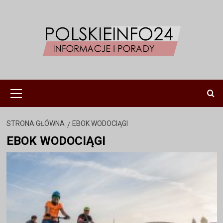
Przejdź
do
treści
Menu
główne
STRONA GŁÓWNA
EBOK WODOCIĄGI
EBOK WODOCIĄGI