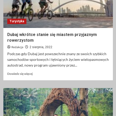
Turystyka
Dubaj wkrótce stanie się miastem przyjaznym
rowerzystom
Redakcja
2 sierpnia, 2022
Podczas gdy Dubaj jest powszechnie znany ze swoich szybkich
samochodów sportowych i tętniących życiem wielopasmowych
autostrad, nowy program ujawniony przez...
Dowiedz
Dowiedz się więcej
się
więcej
o
Dubaj
wkrótce
stanie
się
miastem