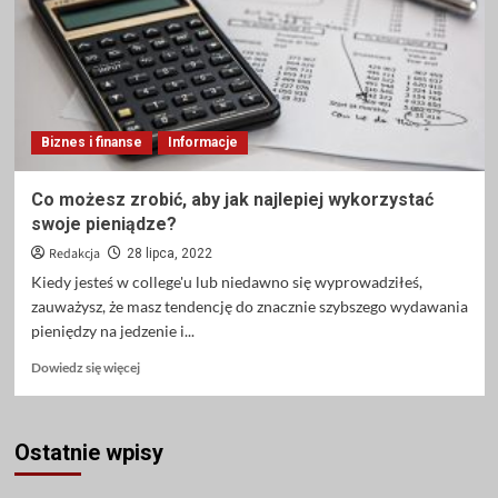
dla
par
Biznes i finanse
Informacje
Co możesz zrobić, aby jak najlepiej wykorzystać
swoje pieniądze?
Redakcja
28 lipca, 2022
Kiedy jesteś w college'u lub niedawno się wyprowadziłeś,
zauważysz, że masz tendencję do znacznie szybszego wydawania
pieniędzy na jedzenie i...
Dowiedz
Dowiedz się więcej
się
więcej
o
Ostatnie wpisy
Co
możesz
zrobić,