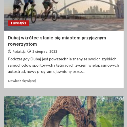
Turystyka
Dubaj wkrótce stanie się miastem przyjaznym
rowerzystom
Redakcja
2 sierpnia, 2022
Podczas gdy Dubaj jest powszechnie znany ze swoich szybkich
samochodów sportowych i tętniących życiem wielopasmowych
autostrad, nowy program ujawniony przez...
Dowiedz
Dowiedz się więcej
się
więcej
o
Dubaj
wkrótce
stanie
się
miastem