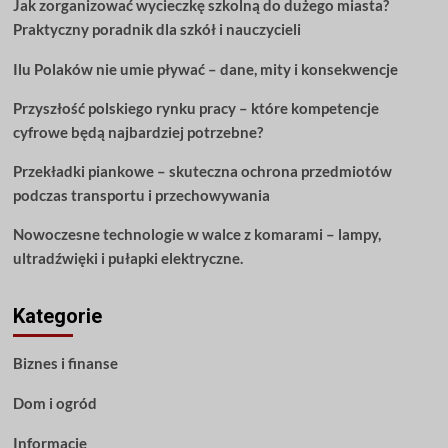
Jak zorganizować wycieczkę szkolną do dużego miasta?
aby
Praktyczny poradnik dla szkół i nauczycieli
jak
najlepiej
Ilu Polaków nie umie pływać – dane, mity i konsekwencje
wykorzystać
swoje
Przyszłość polskiego rynku pracy – które kompetencje
pieniądze?
cyfrowe będą najbardziej potrzebne?
Przekładki piankowe – skuteczna ochrona przedmiotów
podczas transportu i przechowywania
Nowoczesne technologie w walce z komarami – lampy,
ultradźwięki i pułapki elektryczne.
Kategorie
Biznes i finanse
Dom i ogród
Informacje