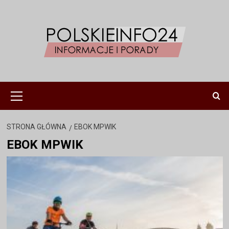
Przejdź
do
treści
Menu
główne
STRONA GŁÓWNA
EBOK MPWIK
EBOK MPWIK