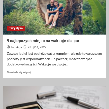
przyjaznym
rowerzystom
Turystyka
9 najlepszych miejsc na wakacje dla par
Redakcja
28 lipca, 2022
Zawsze lepiej jest podróżować z kumplem, ale gdy towarzyszem
podróży jest współmałżonek lub partner, możesz czerpać
dodatkowe korzyści. Wakacje we dwoje...
Dowiedz
Dowiedz się więcej
się
więcej
o
9
najlepszych
miejsc
na
wakacje