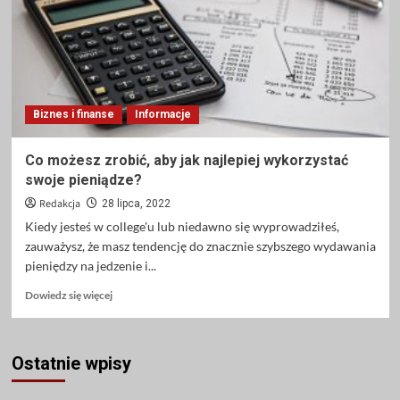
dla
par
Biznes i finanse
Informacje
Co możesz zrobić, aby jak najlepiej wykorzystać
swoje pieniądze?
Redakcja
28 lipca, 2022
Kiedy jesteś w college'u lub niedawno się wyprowadziłeś,
zauważysz, że masz tendencję do znacznie szybszego wydawania
pieniędzy na jedzenie i...
Dowiedz
Dowiedz się więcej
się
więcej
o
Ostatnie wpisy
Co
możesz
zrobić,