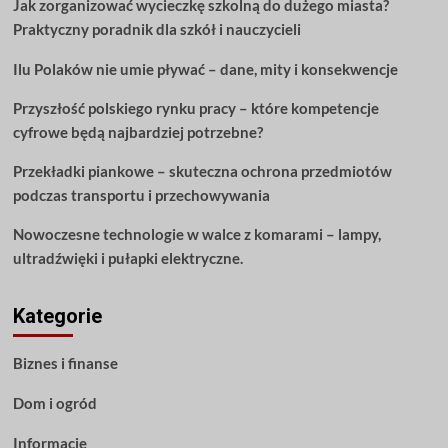
Jak zorganizować wycieczkę szkolną do dużego miasta?
aby
Praktyczny poradnik dla szkół i nauczycieli
jak
najlepiej
Ilu Polaków nie umie pływać – dane, mity i konsekwencje
wykorzystać
swoje
Przyszłość polskiego rynku pracy – które kompetencje
pieniądze?
cyfrowe będą najbardziej potrzebne?
Przekładki piankowe – skuteczna ochrona przedmiotów
podczas transportu i przechowywania
Nowoczesne technologie w walce z komarami – lampy,
ultradźwięki i pułapki elektryczne.
Kategorie
Biznes i finanse
Dom i ogród
Informacje