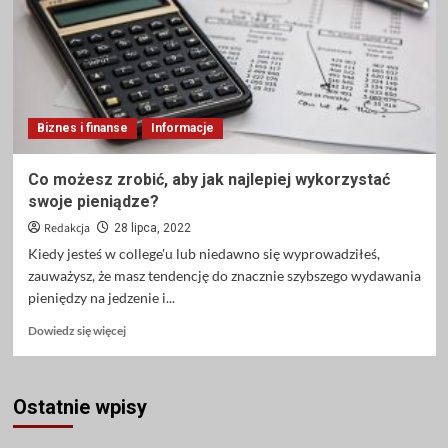
dla
par
Biznes i finanse
Informacje
Co możesz zrobić, aby jak najlepiej wykorzystać
swoje pieniądze?
Redakcja
28 lipca, 2022
Kiedy jesteś w college'u lub niedawno się wyprowadziłeś,
zauważysz, że masz tendencję do znacznie szybszego wydawania
pieniędzy na jedzenie i...
Dowiedz
Dowiedz się więcej
się
więcej
o
Ostatnie wpisy
Co
możesz
zrobić,