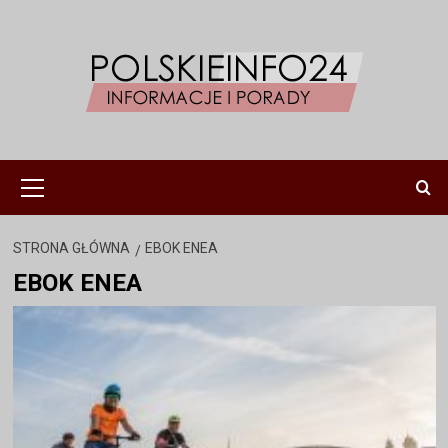
Przejdź
do
treści
Menu
główne
STRONA GŁÓWNA
EBOK ENEA
EBOK ENEA