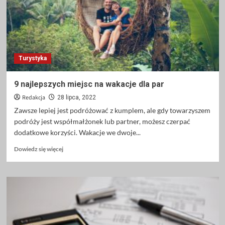
przyjaznym
rowerzystom
Turystyka
9 najlepszych miejsc na wakacje dla par
Redakcja
28 lipca, 2022
Zawsze lepiej jest podróżować z kumplem, ale gdy towarzyszem
podróży jest współmałżonek lub partner, możesz czerpać
dodatkowe korzyści. Wakacje we dwoje...
Dowiedz
Dowiedz się więcej
się
więcej
o
9
najlepszych
miejsc
na
wakacje