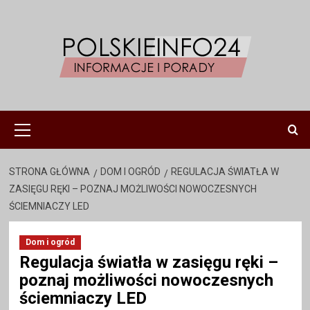
Przejdź
do
treści
Menu
główne
STRONA GŁÓWNA
DOM I OGRÓD
REGULACJA ŚWIATŁA W
ZASIĘGU RĘKI – POZNAJ MOŻLIWOŚCI NOWOCZESNYCH
ŚCIEMNIACZY LED
Dom i ogród
Regulacja światła w zasięgu ręki –
poznaj możliwości nowoczesnych
ściemniaczy LED