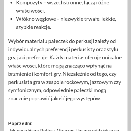
Kompozyty – wszechstronne, łączą różne
właściwości.
Włókno węglowe – niezwykle trwałe, lekkie,
szybkie reakcje.
Wybór materiału pałeczek do perkusji zależy od
indywidualnych preferencji perkusisty oraz stylu
gry, jaki preferuje. Każdy materiał oferuje unikalne
właściwości, które mogą znacząco wpłynąć na
brzmienie i komfort gry. Niezależnie od tego, czy
perkusista gra w zespole rockowym, jazzowym czy
symfonicznym, odpowiednie pałeczki mogą
znacznie poprawić jakość jego występów.
Zobacz
Poprzedni:
Jak seria Harry Potter i Mroczne Umysły oddziałują na