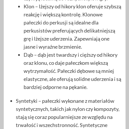
Klon – lżejszy od hikory klon oferuje szybszą
reakcję i większą kontrolę. Klonowe
pałeczki do perkusji
są idealne dla
perkusistów preferujących delikatniejszą
grę i lżejsze uderzenia. Zapewniają one
jasne i wyraźne brzmienie.
Dąb – dąb jest twardszy i cięższy od hikory
oraz klonu, co daje pałeczkom większą
wytrzymałość. Pałeczki dębowe są mniej
elastyczne, ale oferują solidne uderzenia i są
bardziej odporne na pękanie.
Syntetyki – pałeczki wykonane z materiałów
syntetycznych, takich jak nylon czy kompozyty,
stają się coraz popularniejsze ze względu na
trwałość i wszechstronność. Syntetyczne