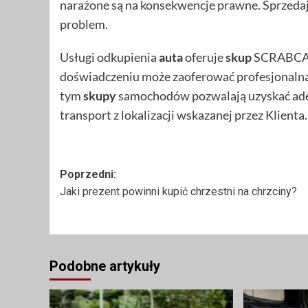
narażone są na konsekwencje prawne. Sprzeda
problem.
Usługi odkupienia
auta
oferuje
skup
SCRABC
doświadczeniu może zaoferować profesjonalną 
tym
skupy
samochodów pozwalają uzyskać ade
transport z lokalizacji wskazanej przez Klienta.
Zobacz
Poprzedni:
Jaki prezent powinni kupić chrzestni na chrzciny?
wpisy
Podobne artykuły