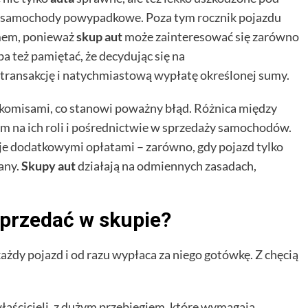
 samochody powypadkowe. Poza tym rocznik pojazdu
emem, ponieważ
skup aut
może zainteresować się zarówno
a też pamiętać, że decydując się na
ą transakcję i natychmiastową wypłatę określonej sumy.
 komisami, co stanowi poważny błąd. Różnica między
 na ich roli i pośrednictwie w sprzedaży samochodów.
kuje dodatkowymi opłatami – zarówno, gdy pojazd tylko
dany.
Skupy aut
działają na odmiennych zasadach,
przedać w skupie?
y pojazd i od razu wypłaca za niego gotówkę. Z chęcią
łaścicieli, z dużym przebiegiem, które wymagają