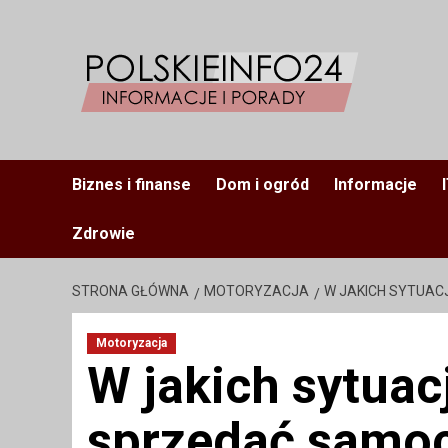
Przejdź
do
treści
Biznes i finanse
Dom i ogród
Informacje
Zdrowie
STRONA GŁÓWNA
MOTORYZACJA
W JAKICH SYTUAC
Motoryzacja
W jakich sytuac
sprzedać samoc