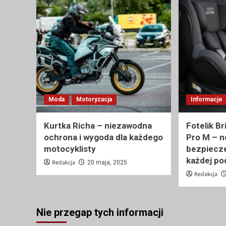
Moda
Motoryzacja
Informacje
Kurtka Richa – niezawodna
Fotelik B
ochrona i wygoda dla każdego
Pro M – 
motocyklisty
bezpiecze
każdej po
Redakcja
20 maja, 2025
Redakcja
Nie przegap tych informacji