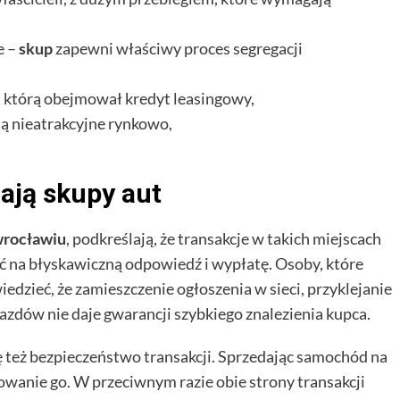
e –
skup
zapewni właściwy proces segregacji
 którą obejmował kredyt leasingowy,
są nieatrakcyjne rynkowo,
mają skupy aut
wrocławiu
, podkreślają, że transakcje w takich miejscach
yć na błyskawiczną odpowiedź i wypłatę. Osoby, które
edzieć, że zamieszczenie ogłoszenia w sieci, przyklejanie
azdów nie daje gwarancji szybkiego znalezienia kupca.
ię też bezpieczeństwo transakcji. Sprzedając samochód na
owanie go. W przeciwnym razie obie strony transakcji