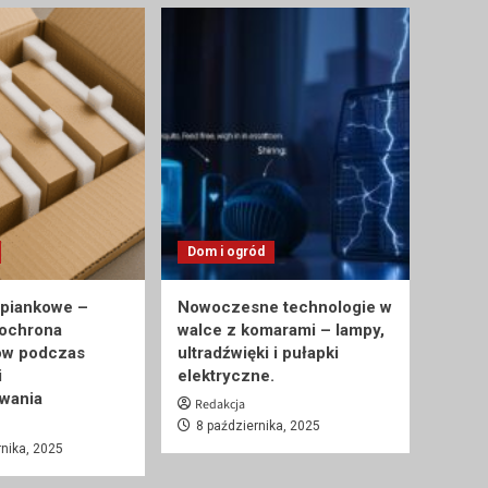
Dom i ogród
 piankowe –
Nowoczesne technologie w
 ochrona
walce z komarami – lampy,
ów podczas
ultradźwięki i pułapki
i
elektryczne.
wania
Redakcja
8 października, 2025
rnika, 2025