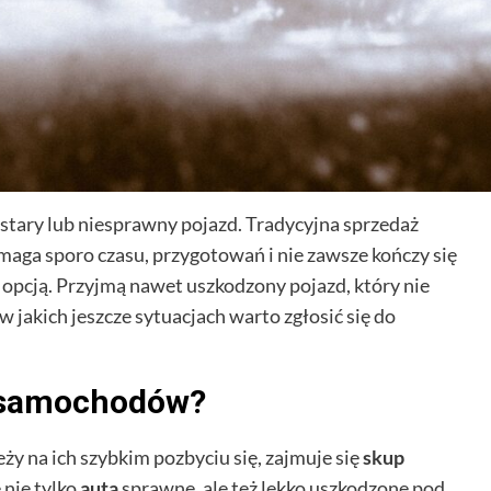
stary lub niesprawny pojazd. Tradycyjna sprzedaż
ga sporo czasu, przygotowań i nie zawsze kończy się
opcją. Przyjmą nawet uszkodzony pojazd, który nie
 jakich jeszcze sytuacjach warto zgłosić się do
p samochodów?
 na ich szybkim pozbyciu się, zajmuje się
skup
 nie tylko
auta
sprawne, ale też lekko uszkodzone pod