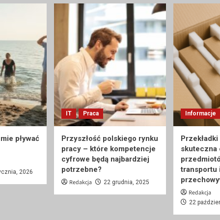
IT
Praca
Informacje
umie pływać
Przyszłość polskiego rynku
Przekładki
pracy – które kompetencje
skuteczna
cyfrowe będą najbardziej
przedmiot
potrzebne?
transportu 
ycznia, 2026
przechowy
Redakcja
22 grudnia, 2025
Redakcja
22 paździe