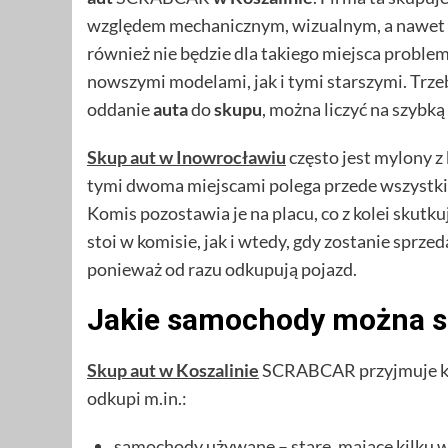
względem mechanicznym, wizualnym, a nawet
również nie będzie dla takiego miejsca probl
nowszymi modelami, jak i tymi starszymi. Trzeb
oddanie
auta
do
skupu
, można liczyć na szybk
Skup aut w Inowrocławiu
często jest mylony z
tymi dwoma miejscami polega przede wszystkim
Komis pozostawia je na placu, co z kolei skut
stoi w komisie, jak i wtedy, gdy zostanie sprze
ponieważ od razu odkupują pojazd.
Jakie samochody można s
Skup aut w Koszalinie
SCRABCAR przyjmuje każd
odkupi m.in.:
samochody używane – stare, mające kilku w