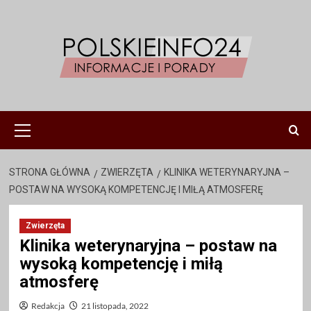
Przejdź
do
treści
Menu
główne
STRONA GŁÓWNA
ZWIERZĘTA
KLINIKA WETERYNARYJNA –
POSTAW NA WYSOKĄ KOMPETENCJĘ I MIŁĄ ATMOSFERĘ
Zwierzęta
Klinika weterynaryjna – postaw na
wysoką kompetencję i miłą
atmosferę
Redakcja
21 listopada, 2022