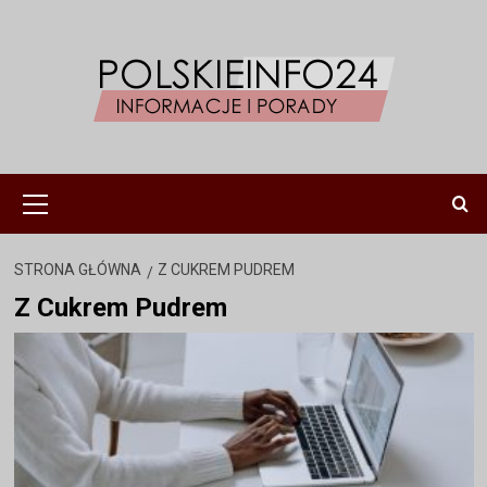
Przejdź
do
treści
Menu
główne
STRONA GŁÓWNA
Z CUKREM PUDREM
Z Cukrem Pudrem