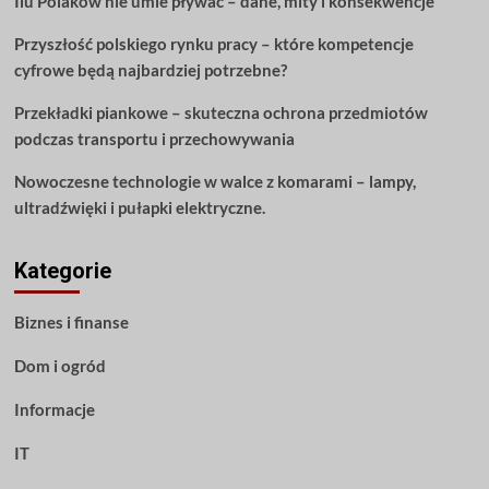
Ilu Polaków nie umie pływać – dane, mity i konsekwencje
Przyszłość polskiego rynku pracy – które kompetencje
cyfrowe będą najbardziej potrzebne?
Przekładki piankowe – skuteczna ochrona przedmiotów
podczas transportu i przechowywania
Nowoczesne technologie w walce z komarami – lampy,
ultradźwięki i pułapki elektryczne.
Kategorie
Biznes i finanse
Dom i ogród
Informacje
IT