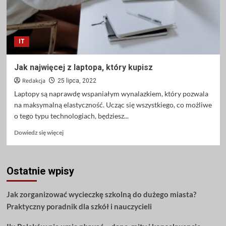
IT
Jak najwięcej z laptopa, który kupisz
Redakcja
25 lipca, 2022
Laptopy są naprawdę wspaniałym wynalazkiem, który pozwala
na maksymalną elastyczność. Ucząc się wszystkiego, co możliwe
o tego typu technologiach, będziesz...
Dowiedz
Dowiedz się więcej
się
więcej
o
Ostatnie wpisy
Jak
najwięcej
z
Jak zorganizować wycieczkę szkolną do dużego miasta?
laptopa,
Praktyczny poradnik dla szkół i nauczycieli
który
kupisz