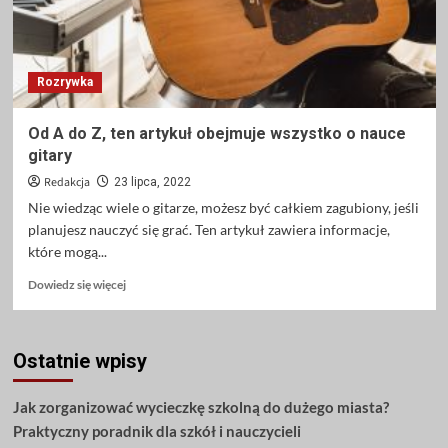
Rozrywka
Od A do Z, ten artykuł obejmuje wszystko o nauce
gitary
Redakcja
23 lipca, 2022
Nie wiedząc wiele o gitarze, możesz być całkiem zagubiony, jeśli
planujesz nauczyć się grać. Ten artykuł zawiera informacje,
które mogą...
Dowiedz
Dowiedz się więcej
się
więcej
o
Ostatnie wpisy
Od
A
do
Jak zorganizować wycieczkę szkolną do dużego miasta?
Z,
Praktyczny poradnik dla szkół i nauczycieli
ten