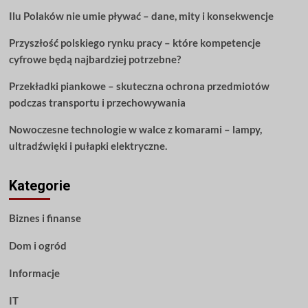
artykuł
Ilu Polaków nie umie pływać – dane, mity i konsekwencje
obejmuje
wszystko
Przyszłość polskiego rynku pracy – które kompetencje
o
nauce
cyfrowe będą najbardziej potrzebne?
gitary
Przekładki piankowe – skuteczna ochrona przedmiotów
podczas transportu i przechowywania
Nowoczesne technologie w walce z komarami – lampy,
ultradźwięki i pułapki elektryczne.
Kategorie
Biznes i finanse
Dom i ogród
Informacje
IT