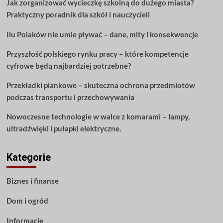
Jak zorganizować wycieczkę szkolną do dużego miasta?
stylem
Praktyczny poradnik dla szkół i nauczycieli
dzięki
tym
Ilu Polaków nie umie pływać – dane, mity i konsekwencje
poradom
dotyczącym
Przyszłość polskiego rynku pracy – które kompetencje
mebli
cyfrowe będą najbardziej potrzebne?
Przekładki piankowe – skuteczna ochrona przedmiotów
podczas transportu i przechowywania
Nowoczesne technologie w walce z komarami – lampy,
ultradźwięki i pułapki elektryczne.
Kategorie
Biznes i finanse
Dom i ogród
Informacje