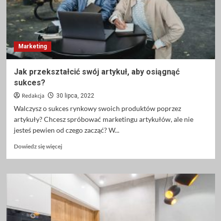
się
szyć
Marketing
Jak przekształcić swój artykuł, aby osiągnąć
sukces?
Redakcja
30 lipca, 2022
Walczysz o sukces rynkowy swoich produktów poprzez
artykuły? Chcesz spróbować marketingu artykułów, ale nie
jesteś pewien od czego zacząć? W...
Dowiedz
Dowiedz się więcej
się
więcej
o
Jak
przekształcić
swój
artykuł,
aby