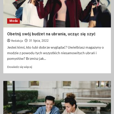
Moda
Obetnij swój budżet na ubrania, ucząc się szyć
Redakcja
31 lipca, 2022
Jesteś kimś, kto lubi dobrze wyglądać? Uwielbiasz magazyny o
modzie z powodu tych wszystkich niesamowitych ubrań i
pomysłów? Brzmisz jak...
Dowiedz
Dowiedz się więcej
się
więcej
o
Obetnij
swój
budżet
na
ubrania,
ucząc