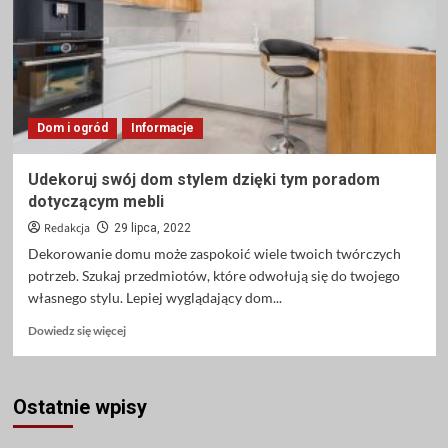
osiągnąć
sukces?
Dom i ogród
Informacje
Udekoruj swój dom stylem dzięki tym poradom
dotyczącym mebli
Redakcja
29 lipca, 2022
Dekorowanie domu może zaspokoić wiele twoich twórczych
potrzeb. Szukaj przedmiotów, które odwołują się do twojego
własnego stylu. Lepiej wyglądający dom...
Dowiedz
Dowiedz się więcej
się
więcej
o
Ostatnie wpisy
Udekoruj
swój
dom