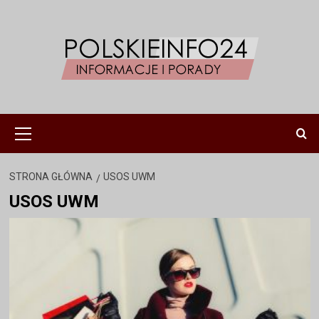
Przejdź
do
treści
Menu
główne
STRONA GŁÓWNA
USOS UWM
USOS UWM