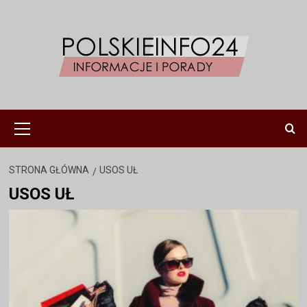
Przejdź
do
treści
Menu
główne
STRONA GŁÓWNA
USOS UŁ
USOS UŁ