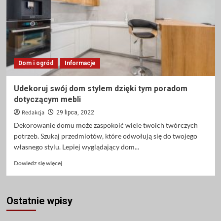
osiągnąć
sukces?
Dom i ogród
Informacje
Udekoruj swój dom stylem dzięki tym poradom
dotyczącym mebli
Redakcja
29 lipca, 2022
Dekorowanie domu może zaspokoić wiele twoich twórczych
potrzeb. Szukaj przedmiotów, które odwołują się do twojego
własnego stylu. Lepiej wyglądający dom...
Dowiedz
Dowiedz się więcej
się
więcej
o
Ostatnie wpisy
Udekoruj
swój
dom