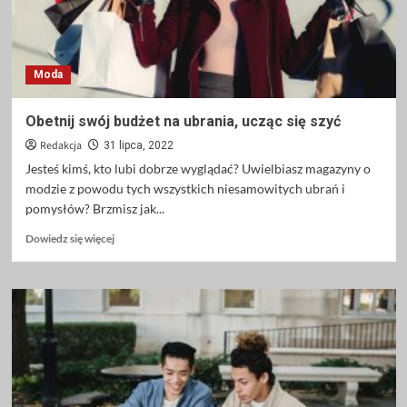
Moda
Obetnij swój budżet na ubrania, ucząc się szyć
Redakcja
31 lipca, 2022
Jesteś kimś, kto lubi dobrze wyglądać? Uwielbiasz magazyny o
modzie z powodu tych wszystkich niesamowitych ubrań i
pomysłów? Brzmisz jak...
Dowiedz
Dowiedz się więcej
się
więcej
o
Obetnij
swój
budżet
na
ubrania,
ucząc