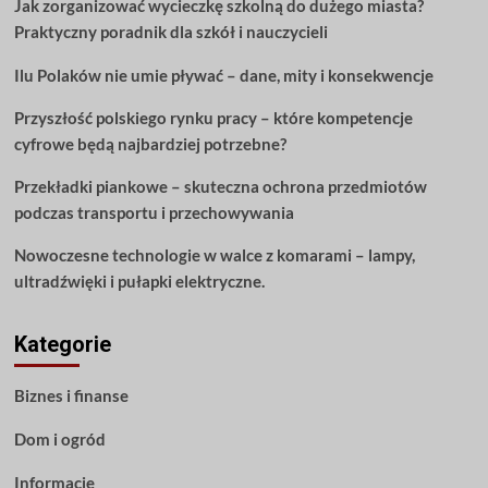
Jak zorganizować wycieczkę szkolną do dużego miasta?
stylem
Praktyczny poradnik dla szkół i nauczycieli
dzięki
tym
Ilu Polaków nie umie pływać – dane, mity i konsekwencje
poradom
dotyczącym
Przyszłość polskiego rynku pracy – które kompetencje
mebli
cyfrowe będą najbardziej potrzebne?
Przekładki piankowe – skuteczna ochrona przedmiotów
podczas transportu i przechowywania
Nowoczesne technologie w walce z komarami – lampy,
ultradźwięki i pułapki elektryczne.
Kategorie
Biznes i finanse
Dom i ogród
Informacje