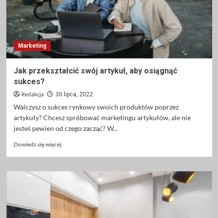
się
szyć
Marketing
Jak przekształcić swój artykuł, aby osiągnąć
sukces?
Redakcja
30 lipca, 2022
Walczysz o sukces rynkowy swoich produktów poprzez
artykuły? Chcesz spróbować marketingu artykułów, ale nie
jesteś pewien od czego zacząć? W...
Dowiedz
Dowiedz się więcej
się
więcej
o
Jak
przekształcić
swój
artykuł,
aby