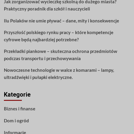
Jak zorganizować wycieczkę szkolną do dużego miasta?
stylem
Praktyczny poradnik dla szkół i nauczycieli
dzięki
tym
Ilu Polaków nie umie pływać – dane, mity i konsekwencje
poradom
dotyczącym
Przyszłość polskiego rynku pracy – które kompetencje
mebli
cyfrowe będą najbardziej potrzebne?
Przekładki piankowe – skuteczna ochrona przedmiotów
podczas transportu i przechowywania
Nowoczesne technologie w walce z komarami – lampy,
ultradźwięki i pułapki elektryczne.
Kategorie
Biznes i finanse
Dom i ogród
Informacje