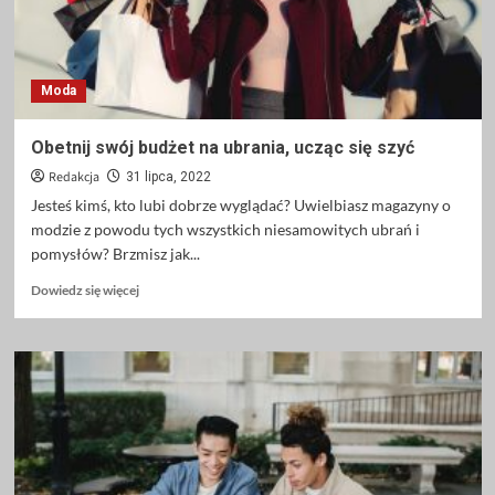
Moda
Obetnij swój budżet na ubrania, ucząc się szyć
Redakcja
31 lipca, 2022
Jesteś kimś, kto lubi dobrze wyglądać? Uwielbiasz magazyny o
modzie z powodu tych wszystkich niesamowitych ubrań i
pomysłów? Brzmisz jak...
Dowiedz
Dowiedz się więcej
się
więcej
o
Obetnij
swój
budżet
na
ubrania,
ucząc