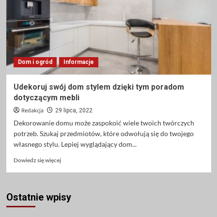
osiągnąć
sukces?
Dom i ogród
Informacje
Udekoruj swój dom stylem dzięki tym poradom
dotyczącym mebli
Redakcja
29 lipca, 2022
Dekorowanie domu może zaspokoić wiele twoich twórczych
potrzeb. Szukaj przedmiotów, które odwołują się do twojego
własnego stylu. Lepiej wyglądający dom...
Dowiedz
Dowiedz się więcej
się
więcej
o
Ostatnie wpisy
Udekoruj
swój
dom