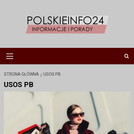
Przejdź
do
treści
Menu
główne
STRONA GŁÓWNA
USOS PB
USOS PB