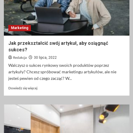
się
szyć
Marketing
Jak przekształcić swój artykuł, aby osiągnąć
sukces?
Redakcja
30 lipca, 2022
Walczysz o sukces rynkowy swoich produktów poprzez
artykuły? Chcesz spróbować marketingu artykułów, ale nie
jesteś pewien od czego zacząć? W...
Dowiedz
Dowiedz się więcej
się
więcej
o
Jak
przekształcić
swój
artykuł,
aby