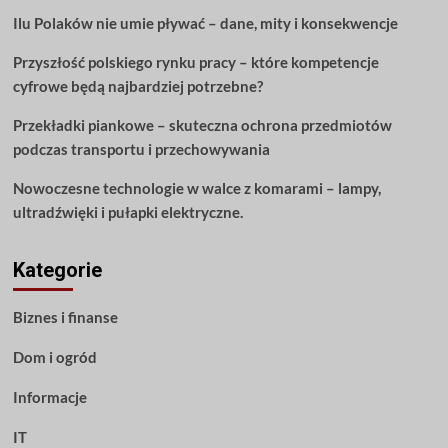
artykuł
Ilu Polaków nie umie pływać – dane, mity i konsekwencje
obejmuje
wszystko
Przyszłość polskiego rynku pracy – które kompetencje
o
nauce
cyfrowe będą najbardziej potrzebne?
gitary
Przekładki piankowe – skuteczna ochrona przedmiotów
podczas transportu i przechowywania
Nowoczesne technologie w walce z komarami – lampy,
ultradźwięki i pułapki elektryczne.
Kategorie
Biznes i finanse
Dom i ogród
Informacje
IT