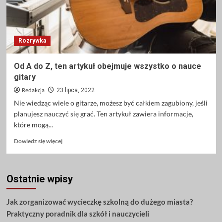
Rozrywka
Od A do Z, ten artykuł obejmuje wszystko o nauce
gitary
Redakcja
23 lipca, 2022
Nie wiedząc wiele o gitarze, możesz być całkiem zagubiony, jeśli
planujesz nauczyć się grać. Ten artykuł zawiera informacje,
które mogą...
Dowiedz
Dowiedz się więcej
się
więcej
o
Ostatnie wpisy
Od
A
do
Jak zorganizować wycieczkę szkolną do dużego miasta?
Z,
Praktyczny poradnik dla szkół i nauczycieli
ten