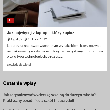
IT
Jak najwięcej z laptopa, który kupisz
Redakcja
25 lipca, 2022
Laptopy są naprawdę wspaniałym wynalazkiem, który pozwala
na maksymalną elastyczność. Ucząc się wszystkiego, co możliwe
o tego typu technologiach, będziesz...
Dowiedz
Dowiedz się więcej
się
więcej
o
Ostatnie wpisy
Jak
najwięcej
z
Jak zorganizować wycieczkę szkolną do dużego miasta?
laptopa,
Praktyczny poradnik dla szkół i nauczycieli
który
kupisz