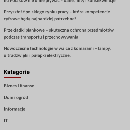
Ilu Polaków nie umie pływać – dane, mity i konsekwencje
Przyszłość polskiego rynku pracy – które kompetencje
cyfrowe będą najbardziej potrzebne?
Przekładki piankowe – skuteczna ochrona przedmiotów
podczas transportu i przechowywania
Nowoczesne technologie w walce z komarami – lampy,
ultradźwięki i pułapki elektryczne.
Kategorie
Biznes i finanse
Dom i ogród
Informacje
IT