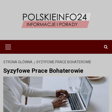
Przejdź
do
treści
Menu
główne
STRONA GŁÓWNA
SYZYFOWE PRACE BOHATEROWIE
Syzyfowe Prace Bohaterowie