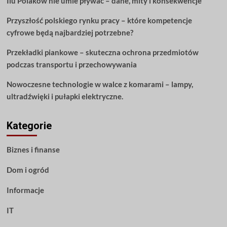
Ilu Polaków nie umie pływać – dane, mity i konsekwencje
Przyszłość polskiego rynku pracy – które kompetencje
cyfrowe będą najbardziej potrzebne?
Przekładki piankowe – skuteczna ochrona przedmiotów
podczas transportu i przechowywania
Nowoczesne technologie w walce z komarami – lampy,
ultradźwięki i pułapki elektryczne.
Kategorie
Biznes i finanse
Dom i ogród
Informacje
IT