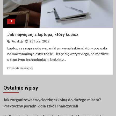
IT
Jak najwięcej z laptopa, który kupisz
Redakcja
25 lipca, 2022
Laptopy są naprawdę wspaniałym wynalazkiem, który pozwala
na maksymalną elastyczność. Ucząc się wszystkiego, co możliwe
o tego typu technologiach, będziesz...
Dowiedz
Dowiedz się więcej
się
więcej
o
Ostatnie wpisy
Jak
najwięcej
z
Jak zorganizować wycieczkę szkolną do dużego miasta?
laptopa,
Praktyczny poradnik dla szkół i nauczycieli
który
kupisz