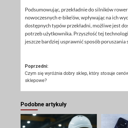
Podsumowując, przekładnie do silników rowe
nowoczesnych e-bike’ów, wpływając na ich wyda
dostępnych typów przekładni, możliwe jest d
potrzeb użytkownika. Przyszłość tej technolog
jeszcze bardziej usprawnić sposób poruszania 
Zobacz
Poprzedni:
Czym się wyróżnia dobry sklep, który stosuje cenó
wpisy
sklepowe?
Podobne artykuły