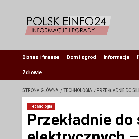
Przejdź
do
treści
Biznes i finanse
Dom i ogród
Informacje
Zdrowie
STRONA GŁÓWNA
TECHNOLOGIA
PRZEKŁADNIE DO S
Technologia
Przekładnie do
elektrycznych 