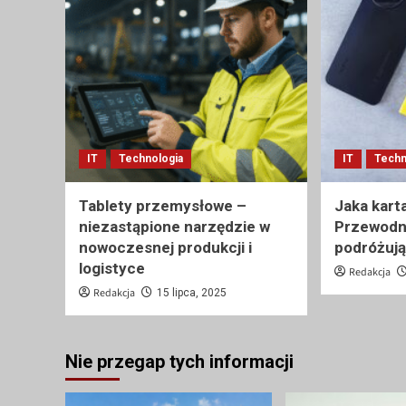
IT
Technologia
IT
Techn
Tablety przemysłowe –
Jaka kart
niezastąpione narzędzie w
Przewodni
nowoczesnej produkcji i
podróżują
logistyce
Redakcja
Redakcja
15 lipca, 2025
Nie przegap tych informacji