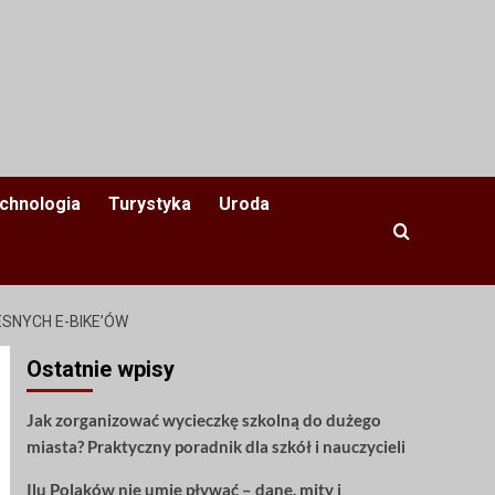
chnologia
Turystyka
Uroda
SNYCH E-BIKE’ÓW
Ostatnie wpisy
Jak zorganizować wycieczkę szkolną do dużego
miasta? Praktyczny poradnik dla szkół i nauczycieli
Ilu Polaków nie umie pływać – dane, mity i