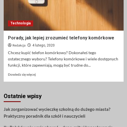
Technologia
Porady, jak lepiej zrozumieć telefony komórkowe
Redakcja
4 lutego, 2020
Chcesz kupić telefon komórkowy? Dokonałeś tego
ostatecznego wyboru? Telefony komórkowe i wiele dostępnych
funkcji, które zapewniają, mogą być trudne do...
Dowiedz
Dowiedz się więcej
się
więcej
o
Ostatnie wpisy
Porady,
jak
lepiej
Jak zorganizować wycieczkę szkolną do dużego miasta?
zrozumieć
Praktyczny poradnik dla szkół i nauczycieli
telefony
komórkowe