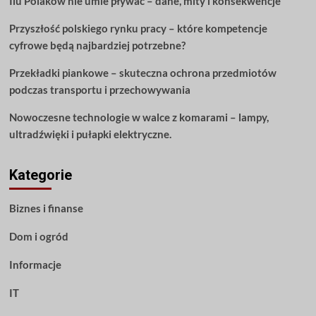
Ilu Polaków nie umie pływać – dane, mity i konsekwencje
Przyszłość polskiego rynku pracy – które kompetencje
cyfrowe będą najbardziej potrzebne?
Przekładki piankowe – skuteczna ochrona przedmiotów
podczas transportu i przechowywania
Nowoczesne technologie w walce z komarami – lampy,
ultradźwięki i pułapki elektryczne.
Kategorie
Biznes i finanse
Dom i ogród
Informacje
IT