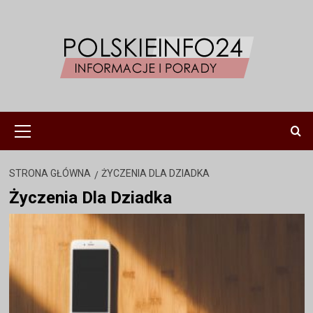
Przejdź
do
treści
Menu
główne
STRONA GŁÓWNA
ŻYCZENIA DLA DZIADKA
Życzenia Dla Dziadka