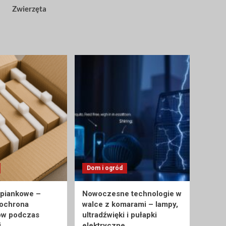
Zwierzęta
Dom i ogród
 piankowe –
Nowoczesne technologie w
 ochrona
walce z komarami – lampy,
ów podczas
ultradźwięki i pułapki
i
elektryczne.