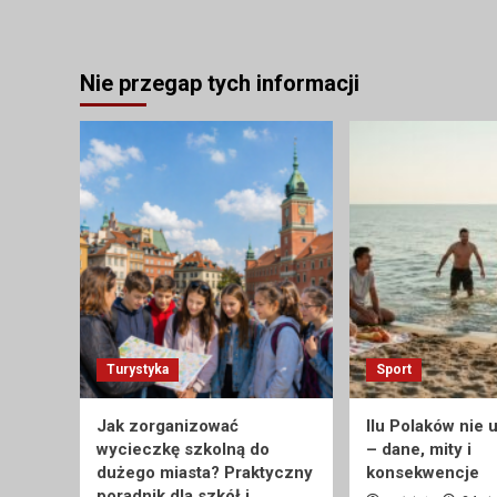
Nie przegap tych informacji
Turystyka
Sport
Jak zorganizować
Ilu Polaków nie 
wycieczkę szkolną do
– dane, mity i
dużego miasta? Praktyczny
konsekwencje
poradnik dla szkół i