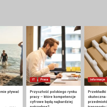
IT
Praca
Informacje
umie pływać
Przyszłość polskiego rynku
Przekładki
pracy – które kompetencje
skuteczna
cyfrowe będą najbardziej
przedmiot
potrzebne?
transportu 