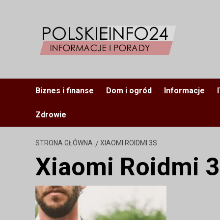
Przejdź
do
treści
Biznes i finanse
Dom i ogród
Informacje
Zdrowie
STRONA GŁÓWNA
XIAOMI ROIDMI 3S
Xiaomi Roidmi 