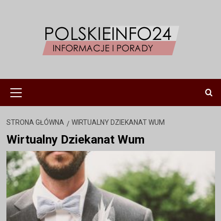
Przejdź
do
treści
Menu
główne
STRONA GŁÓWNA
WIRTUALNY DZIEKANAT WUM
Wirtualny Dziekanat Wum