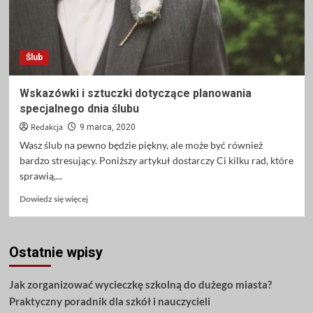
Ślub
Wskazówki i sztuczki dotyczące planowania
specjalnego dnia ślubu
Redakcja
9 marca, 2020
Wasz ślub na pewno będzie piękny, ale może być również
bardzo stresujący. Poniższy artykuł dostarczy Ci kilku rad, które
sprawią,...
Dowiedz
Dowiedz się więcej
się
więcej
o
Ostatnie wpisy
Wskazówki
i
sztuczki
Jak zorganizować wycieczkę szkolną do dużego miasta?
dotyczące
Praktyczny poradnik dla szkół i nauczycieli
planowania