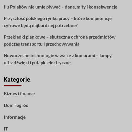
specjalnego
Ilu Polaków nie umie pływać – dane, mity i konsekwencje
dnia
ślubu
Przyszłość polskiego rynku pracy – które kompetencje
cyfrowe będą najbardziej potrzebne?
Przekładki piankowe – skuteczna ochrona przedmiotów
podczas transportu i przechowywania
Nowoczesne technologie w walce z komarami – lampy,
ultradźwięki i pułapki elektryczne.
Kategorie
Biznes i finanse
Dom i ogród
Informacje
IT