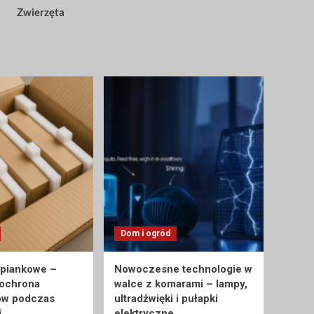
Zwierzęta
Dom i ogród
 piankowe –
Nowoczesne technologie w
 ochrona
walce z komarami – lampy,
ów podczas
ultradźwięki i pułapki
i
elektryczne.