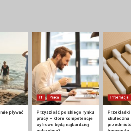
IT
Praca
Informacje
umie pływać
Przyszłość polskiego rynku
Przekładki
pracy – które kompetencje
skuteczna
cyfrowe będą najbardziej
przedmiot
potrzebne?
transportu 