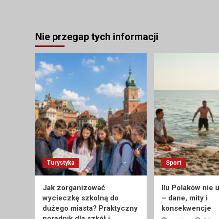
Nie przegap tych informacji
Turystyka
Sport
Jak zorganizować
Ilu Polaków nie 
wycieczkę szkolną do
– dane, mity i
dużego miasta? Praktyczny
konsekwencje
poradnik dla szkół i