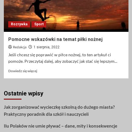
Rozrywka
Sport
Pomocne wskazówki na temat piłki nożnej
Redakcja
1 sierpnia, 2022
Jeśli chcesz się poprawić w piłce nożnej, to ten artykuł ci
pomoże. Przeczytaj dalej, aby zobaczyć jak stać się lepszym...
Dowiedz
Dowiedz się więcej
się
więcej
o
Ostatnie wpisy
Pomocne
wskazówki
na
Jak zorganizować wycieczkę szkolną do dużego miasta?
temat
Praktyczny poradnik dla szkół i nauczycieli
piłki
nożnej
Ilu Polaków nie umie pływać – dane, mity i konsekwencje