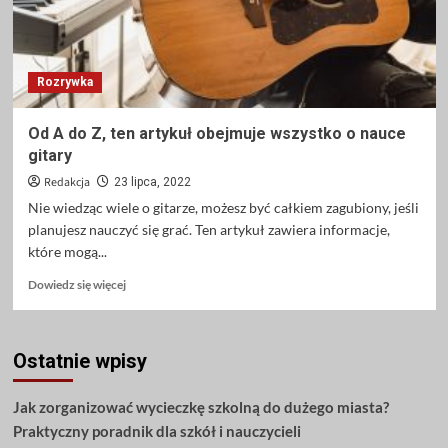
Rozrywka
Od A do Z, ten artykuł obejmuje wszystko o nauce
gitary
Redakcja
23 lipca, 2022
Nie wiedząc wiele o gitarze, możesz być całkiem zagubiony, jeśli
planujesz nauczyć się grać. Ten artykuł zawiera informacje,
które mogą...
Dowiedz
Dowiedz się więcej
się
więcej
o
Ostatnie wpisy
Od
A
do
Jak zorganizować wycieczkę szkolną do dużego miasta?
Z,
Praktyczny poradnik dla szkół i nauczycieli
ten