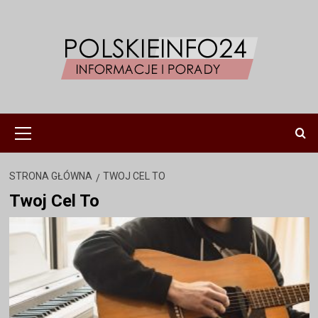
Przejdź
do
treści
Menu
główne
STRONA GŁÓWNA
TWOJ CEL TO
Twoj Cel To