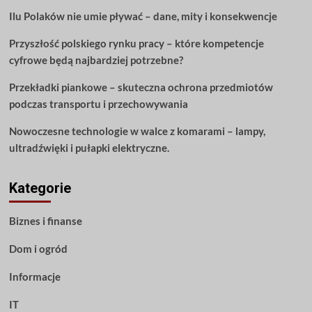
artykuł
Ilu Polaków nie umie pływać – dane, mity i konsekwencje
obejmuje
wszystko
Przyszłość polskiego rynku pracy – które kompetencje
o
nauce
cyfrowe będą najbardziej potrzebne?
gitary
Przekładki piankowe – skuteczna ochrona przedmiotów
podczas transportu i przechowywania
Nowoczesne technologie w walce z komarami – lampy,
ultradźwięki i pułapki elektryczne.
Kategorie
Biznes i finanse
Dom i ogród
Informacje
IT