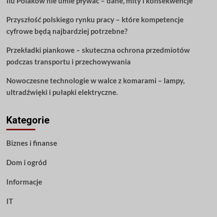
Ilu Polaków nie umie pływać – dane, mity i konsekwencje
Czytaj
dalej!
Przyszłość polskiego rynku pracy – które kompetencje
cyfrowe będą najbardziej potrzebne?
Przekładki piankowe – skuteczna ochrona przedmiotów
podczas transportu i przechowywania
Nowoczesne technologie w walce z komarami – lampy,
ultradźwięki i pułapki elektryczne.
Kategorie
Biznes i finanse
Dom i ogród
Informacje
IT