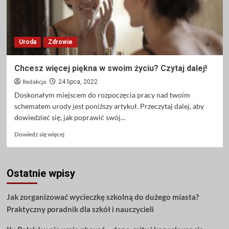
Uroda
Zdrowie
Chcesz więcej piękna w swoim życiu? Czytaj dalej!
Redakcja
24 lipca, 2022
Doskonałym miejscem do rozpoczęcia pracy nad twoim
schematem urody jest poniższy artykuł. Przeczytaj dalej, aby
dowiedzieć się, jak poprawić swój...
Dowiedz
Dowiedz się więcej
się
więcej
o
Ostatnie wpisy
Chcesz
więcej
piękna
Jak zorganizować wycieczkę szkolną do dużego miasta?
w
Praktyczny poradnik dla szkół i nauczycieli
swoim
życiu?