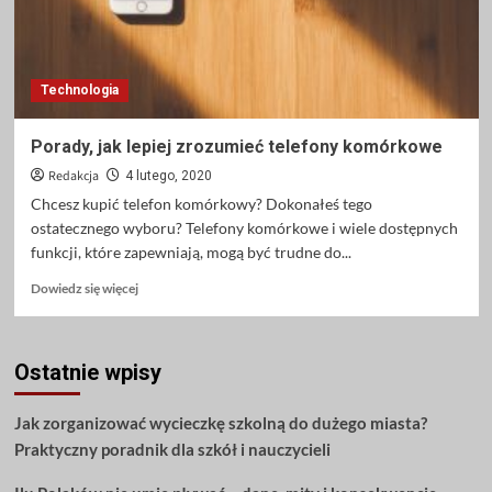
Technologia
Porady, jak lepiej zrozumieć telefony komórkowe
Redakcja
4 lutego, 2020
Chcesz kupić telefon komórkowy? Dokonałeś tego
ostatecznego wyboru? Telefony komórkowe i wiele dostępnych
funkcji, które zapewniają, mogą być trudne do...
Dowiedz
Dowiedz się więcej
się
więcej
o
Ostatnie wpisy
Porady,
jak
lepiej
Jak zorganizować wycieczkę szkolną do dużego miasta?
zrozumieć
Praktyczny poradnik dla szkół i nauczycieli
telefony
komórkowe