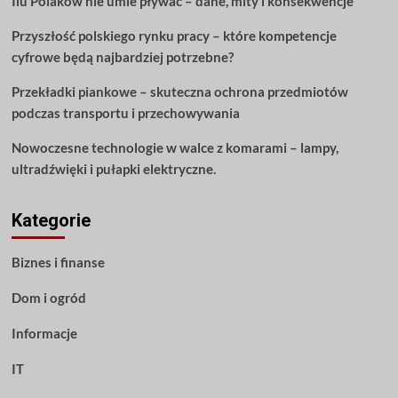
Ilu Polaków nie umie pływać – dane, mity i konsekwencje
Przyszłość polskiego rynku pracy – które kompetencje
cyfrowe będą najbardziej potrzebne?
Przekładki piankowe – skuteczna ochrona przedmiotów
podczas transportu i przechowywania
Nowoczesne technologie w walce z komarami – lampy,
ultradźwięki i pułapki elektryczne.
Kategorie
Biznes i finanse
Dom i ogród
Informacje
IT