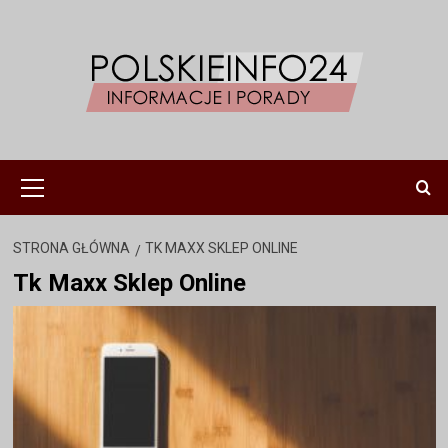
Przejdź
do
treści
Menu
główne
STRONA GŁÓWNA
TK MAXX SKLEP ONLINE
Tk Maxx Sklep Online