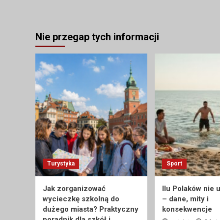
Nie przegap tych informacji
Turystyka
Sport
Jak zorganizować
Ilu Polaków nie 
wycieczkę szkolną do
– dane, mity i
dużego miasta? Praktyczny
konsekwencje
poradnik dla szkół i