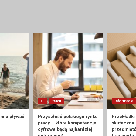
IT
Praca
Informacje
umie pływać
Przyszłość polskiego rynku
Przekładki
pracy – które kompetencje
skuteczna
cyfrowe będą najbardziej
przedmiot
potrzebne?
transportu 