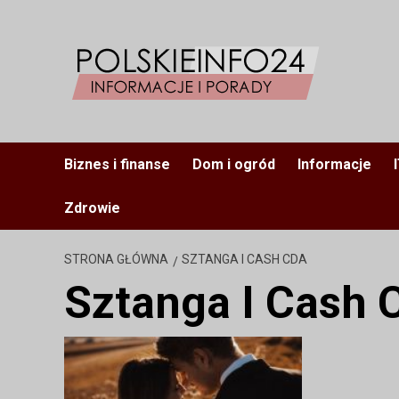
Przejdź
do
treści
Biznes i finanse
Dom i ogród
Informacje
Zdrowie
STRONA GŁÓWNA
SZTANGA I CASH CDA
Sztanga I Cash 