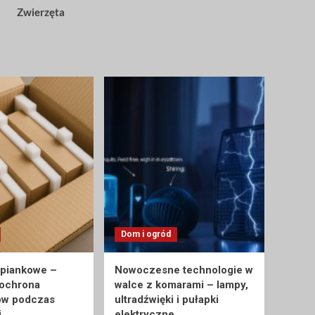
Zwierzęta
Dom i ogród
 piankowe –
Nowoczesne technologie w
 ochrona
walce z komarami – lampy,
ów podczas
ultradźwięki i pułapki
i
elektryczne.