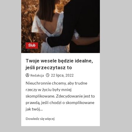
Ślub
Twoje wesele będzie idealne,
jeśli przeczytasz to
Redakcja
22 lipca, 2022
Nieuchronnie chcemy, aby trudne
rzeczy w życiu były mniej
skomplikowane. Zdecydowanie jest to
prawdą, jeśli chodzi o skomplikowane
jak twój...
Dowiedz
Dowiedz się więcej
się
więcej