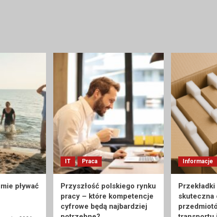
IT
Praca
Informacje
umie pływać
Przyszłość polskiego rynku
Przekładki
pracy – które kompetencje
skuteczna
cyfrowe będą najbardziej
przedmiot
potrzebne?
transportu 