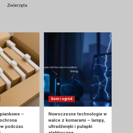
Zwierzęta
Dom i ogród
 piankowe –
Nowoczesne technologie w
 ochrona
walce z komarami – lampy,
ów podczas
ultradźwięki i pułapki
i
elektryczne.