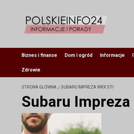
Przejdź
do
treści
Biznes i finanse
Dom i ogród
Informacje
Zdrowie
STRONA GŁÓWNA
SUBARU IMPREZA WRX STI
Subaru Impreza 