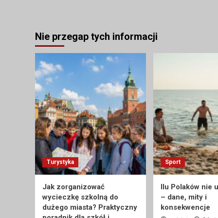
Nie przegap tych informacji
Turystyka
Sport
Jak zorganizować
Ilu Polaków nie 
wycieczkę szkolną do
– dane, mity i
dużego miasta? Praktyczny
konsekwencje
poradnik dla szkół i