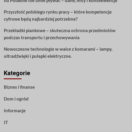
Ilu Polaków nie umie pływać – dane, mity i konsekwencje
Przyszłość polskiego rynku pracy – które kompetencje
cyfrowe będą najbardziej potrzebne?
Przekładki piankowe – skuteczna ochrona przedmiotów
podczas transportu i przechowywania
Nowoczesne technologie w walce z komarami – lampy,
ultradźwięki i pułapki elektryczne.
Kategorie
Biznes i finanse
Dom i ogród
Informacje
IT