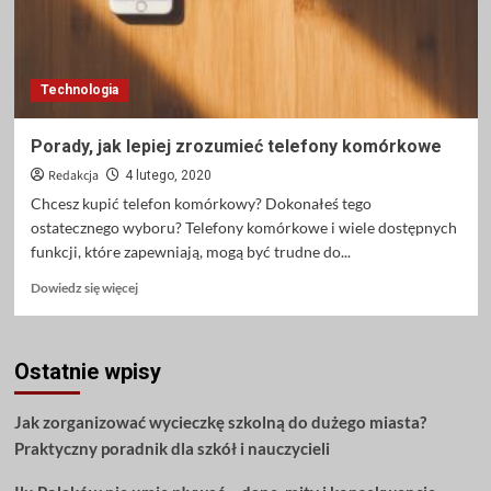
Technologia
Porady, jak lepiej zrozumieć telefony komórkowe
Redakcja
4 lutego, 2020
Chcesz kupić telefon komórkowy? Dokonałeś tego
ostatecznego wyboru? Telefony komórkowe i wiele dostępnych
funkcji, które zapewniają, mogą być trudne do...
Dowiedz
Dowiedz się więcej
się
więcej
o
Ostatnie wpisy
Porady,
jak
lepiej
Jak zorganizować wycieczkę szkolną do dużego miasta?
zrozumieć
Praktyczny poradnik dla szkół i nauczycieli
telefony
komórkowe