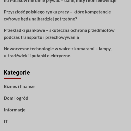
Ilu Polaków nie umie pływać – dane, mity i konsekwencje
to
Przyszłość polskiego rynku pracy – które kompetencje
cyfrowe będą najbardziej potrzebne?
Przekładki piankowe – skuteczna ochrona przedmiotów
podczas transportu i przechowywania
Nowoczesne technologie w walce z komarami – lampy,
ultradźwięki i pułapki elektryczne.
Kategorie
Biznes i finanse
Dom i ogród
Informacje
IT