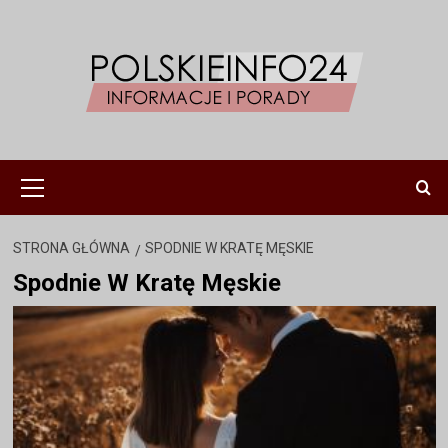
Przejdź
do
treści
Menu
główne
STRONA GŁÓWNA
SPODNIE W KRATĘ MĘSKIE
Spodnie W Kratę Męskie