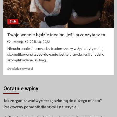
Ślub
Twoje wesele będzie idealne, jeśli przeczytasz to
Redakcja
22 lipca, 2022
Nieuchronnie chcemy, aby trudne rzeczy w życiu były mniej
skomplikowane. Zdecydowanie jest to prawdą, jeśli chodzi o
skomplikowane jak twój...
Dowiedz
Dowiedz się więcej
się
więcej
o
Ostatnie wpisy
Twoje
wesele
będzie
Jak zorganizować wycieczkę szkolną do dużego miasta?
idealne,
Praktyczny poradnik dla szkół i nauczycieli
jeśli
przeczytasz