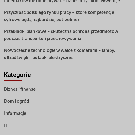
Ilu Polaków nie umie pływać – dane, mity i konsekwencje
Przyszłość polskiego rynku pracy – które kompetencje
cyfrowe będą najbardziej potrzebne?
Przekładki piankowe – skuteczna ochrona przedmiotów
podczas transportu i przechowywania
Nowoczesne technologie w walce z komarami – lampy,
ultradźwięki i pułapki elektryczne.
Kategorie
Biznes i finanse
Dom i ogród
Informacje
IT