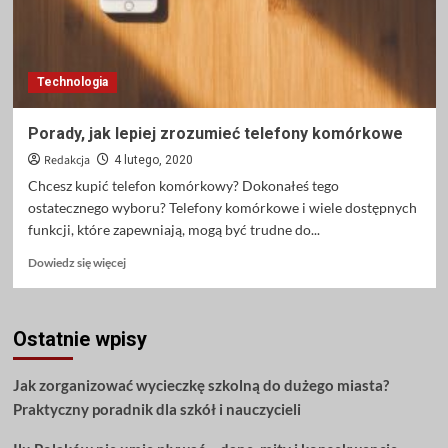
Technologia
Porady, jak lepiej zrozumieć telefony komórkowe
Redakcja
4 lutego, 2020
Chcesz kupić telefon komórkowy? Dokonałeś tego
ostatecznego wyboru? Telefony komórkowe i wiele dostępnych
funkcji, które zapewniają, mogą być trudne do...
Dowiedz
Dowiedz się więcej
się
więcej
o
Ostatnie wpisy
Porady,
jak
lepiej
Jak zorganizować wycieczkę szkolną do dużego miasta?
zrozumieć
Praktyczny poradnik dla szkół i nauczycieli
telefony
komórkowe