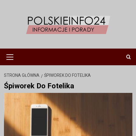
Przejdź
do
treści
Menu
główne
STRONA GŁÓWNA
ŚPIWOREK DO FOTELIKA
Śpiworek Do Fotelika