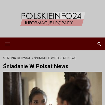
Przejdź
do
treści
Menu
główne
STRONA GŁÓWNA
ŚNIADANIE W POLSAT NEWS
Śniadanie W Polsat News