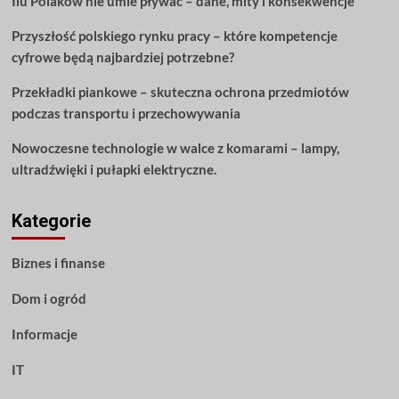
Ilu Polaków nie umie pływać – dane, mity i konsekwencje
Czytaj
dalej!
Przyszłość polskiego rynku pracy – które kompetencje
cyfrowe będą najbardziej potrzebne?
Przekładki piankowe – skuteczna ochrona przedmiotów
podczas transportu i przechowywania
Nowoczesne technologie w walce z komarami – lampy,
ultradźwięki i pułapki elektryczne.
Kategorie
Biznes i finanse
Dom i ogród
Informacje
IT