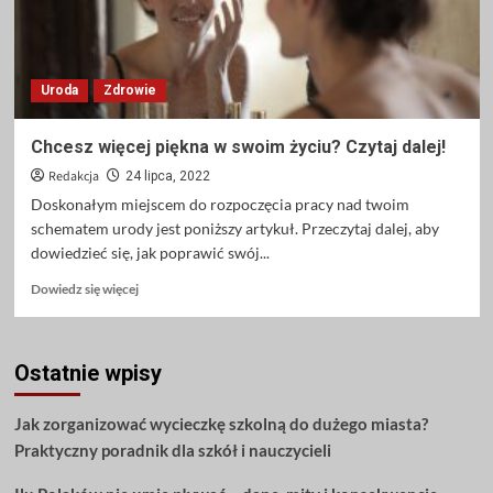
Uroda
Zdrowie
Chcesz więcej piękna w swoim życiu? Czytaj dalej!
Redakcja
24 lipca, 2022
Doskonałym miejscem do rozpoczęcia pracy nad twoim
schematem urody jest poniższy artykuł. Przeczytaj dalej, aby
dowiedzieć się, jak poprawić swój...
Dowiedz
Dowiedz się więcej
się
więcej
o
Ostatnie wpisy
Chcesz
więcej
piękna
Jak zorganizować wycieczkę szkolną do dużego miasta?
w
Praktyczny poradnik dla szkół i nauczycieli
swoim
życiu?