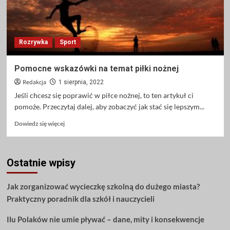
Rozrywka
Sport
Pomocne wskazówki na temat piłki nożnej
Redakcja
1 sierpnia, 2022
Jeśli chcesz się poprawić w piłce nożnej, to ten artykuł ci
pomoże. Przeczytaj dalej, aby zobaczyć jak stać się lepszym...
Dowiedz
Dowiedz się więcej
się
więcej
o
Ostatnie wpisy
Pomocne
wskazówki
na
Jak zorganizować wycieczkę szkolną do dużego miasta?
temat
Praktyczny poradnik dla szkół i nauczycieli
piłki
nożnej
Ilu Polaków nie umie pływać – dane, mity i konsekwencje