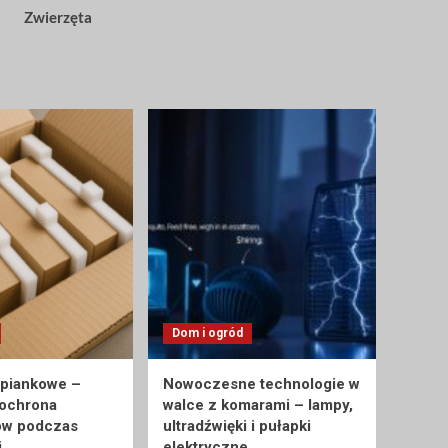
Zwierzęta
Dom i ogród
 piankowe –
Nowoczesne technologie w
 ochrona
walce z komarami – lampy,
ów podczas
ultradźwięki i pułapki
i
elektryczne.