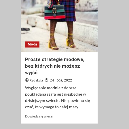
Moda
Proste strategie modowe,
bez których nie możesz
wyjść.
Redakcja
24 lipca, 2022
Wyglądanie modnie z dobrze
poukładaną szafą jest niezbędne w
dzisiejszym świecie. Nie powinno się
czuć, że wymaga to całej masy...
Dowiedz
Dowiedz się więcej
się
więcej