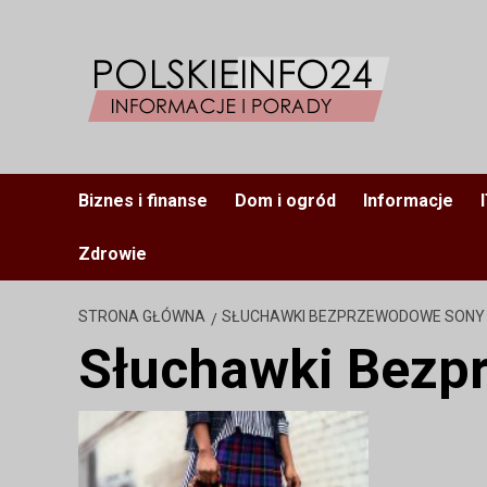
Przejdź
do
treści
Biznes i finanse
Dom i ogród
Informacje
Zdrowie
STRONA GŁÓWNA
SŁUCHAWKI BEZPRZEWODOWE SONY
Słuchawki Bezp