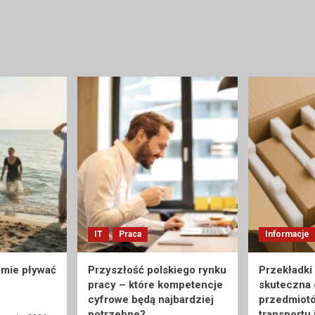
IT
Praca
Informacje
umie pływać
Przyszłość polskiego rynku
Przekładki
pracy – które kompetencje
skuteczna
cyfrowe będą najbardziej
przedmiot
potrzebne?
transportu 