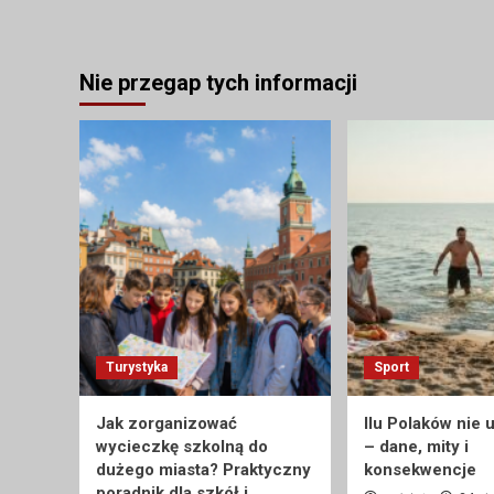
Nie przegap tych informacji
Turystyka
Sport
Jak zorganizować
Ilu Polaków nie 
wycieczkę szkolną do
– dane, mity i
dużego miasta? Praktyczny
konsekwencje
poradnik dla szkół i