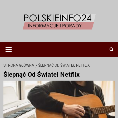
Przejdź
do
treści
Menu
główne
STRONA GŁÓWNA
ŚLEPNĄĆ OD ŚWIATEŁ NETFLIX
Ślepnąć Od Świateł Netflix