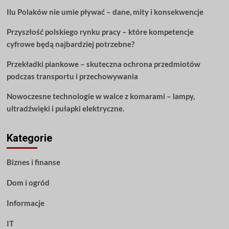
artykuł
Ilu Polaków nie umie pływać – dane, mity i konsekwencje
obejmuje
wszystko
Przyszłość polskiego rynku pracy – które kompetencje
o
nauce
cyfrowe będą najbardziej potrzebne?
gitary
Przekładki piankowe – skuteczna ochrona przedmiotów
podczas transportu i przechowywania
Nowoczesne technologie w walce z komarami – lampy,
ultradźwięki i pułapki elektryczne.
Kategorie
Biznes i finanse
Dom i ogród
Informacje
IT