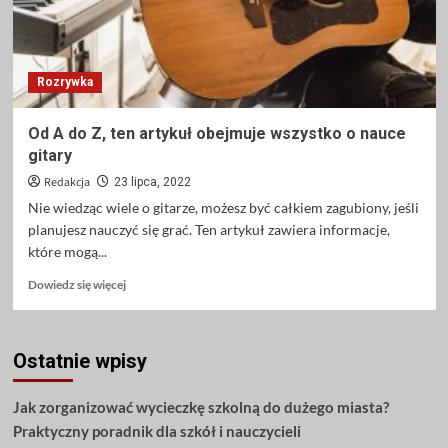
Rozrywka
Od A do Z, ten artykuł obejmuje wszystko o nauce
gitary
Redakcja
23 lipca, 2022
Nie wiedząc wiele o gitarze, możesz być całkiem zagubiony, jeśli
planujesz nauczyć się grać. Ten artykuł zawiera informacje,
które mogą...
Dowiedz
Dowiedz się więcej
się
więcej
o
Ostatnie wpisy
Od
A
do
Jak zorganizować wycieczkę szkolną do dużego miasta?
Z,
Praktyczny poradnik dla szkół i nauczycieli
ten