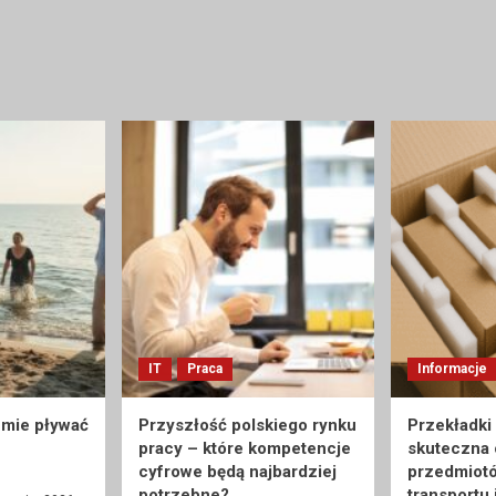
IT
Praca
Informacje
umie pływać
Przyszłość polskiego rynku
Przekładki
pracy – które kompetencje
skuteczna
cyfrowe będą najbardziej
przedmiot
potrzebne?
transportu 