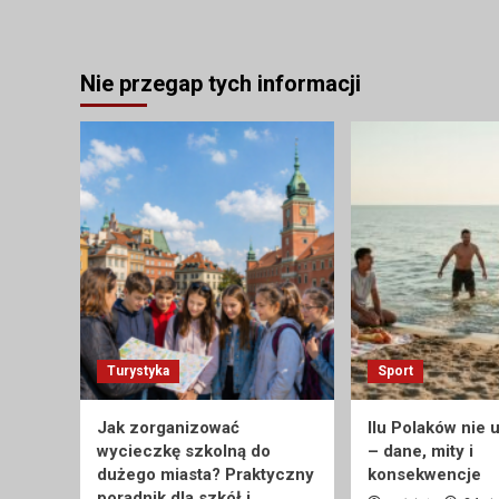
Nie przegap tych informacji
Turystyka
Sport
Jak zorganizować
Ilu Polaków nie 
wycieczkę szkolną do
– dane, mity i
dużego miasta? Praktyczny
konsekwencje
poradnik dla szkół i