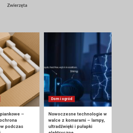
Zwierzęta
Dom i ogród
 piankowe –
Nowoczesne technologie w
 ochrona
walce z komarami – lampy,
ów podczas
ultradźwięki i pułapki
i
elektryczne.