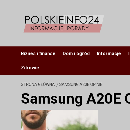
Przejdź
do
treści
Biznes i finanse
Dom i ogród
Informacje
Zdrowie
STRONA GŁÓWNA
SAMSUNG A20E OPINIE
Samsung A20E O