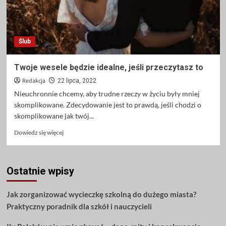
Ślub
Twoje wesele będzie idealne, jeśli przeczytasz to
Redakcja
22 lipca, 2022
Nieuchronnie chcemy, aby trudne rzeczy w życiu były mniej
skomplikowane. Zdecydowanie jest to prawdą, jeśli chodzi o
skomplikowane jak twój...
Dowiedz
Dowiedz się więcej
się
więcej
o
Ostatnie wpisy
Twoje
wesele
będzie
Jak zorganizować wycieczkę szkolną do dużego miasta?
idealne,
Praktyczny poradnik dla szkół i nauczycieli
jeśli
przeczytasz