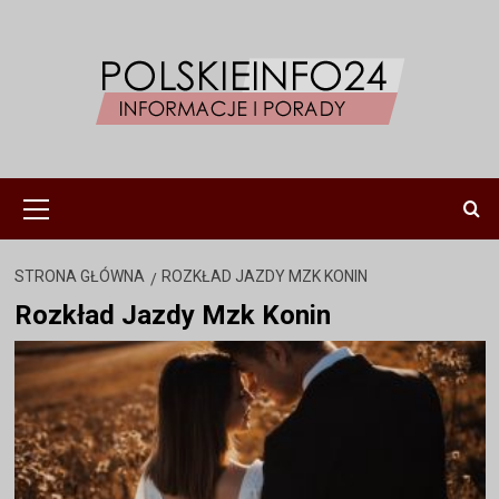
Przejdź
do
treści
Menu
główne
STRONA GŁÓWNA
ROZKŁAD JAZDY MZK KONIN
Rozkład Jazdy Mzk Konin