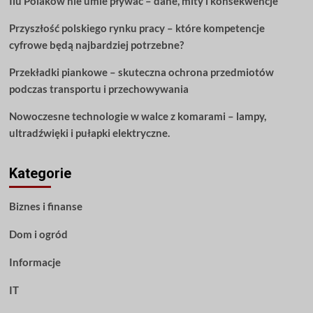
Ilu Polaków nie umie pływać – dane, mity i konsekwencje
to
Przyszłość polskiego rynku pracy – które kompetencje
cyfrowe będą najbardziej potrzebne?
Przekładki piankowe – skuteczna ochrona przedmiotów
podczas transportu i przechowywania
Nowoczesne technologie w walce z komarami – lampy,
ultradźwięki i pułapki elektryczne.
Kategorie
Biznes i finanse
Dom i ogród
Informacje
IT