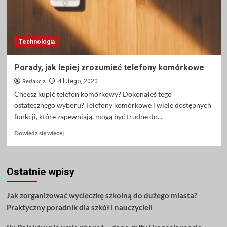
Technologia
Porady, jak lepiej zrozumieć telefony komórkowe
Redakcja
4 lutego, 2020
Chcesz kupić telefon komórkowy? Dokonałeś tego
ostatecznego wyboru? Telefony komórkowe i wiele dostępnych
funkcji, które zapewniają, mogą być trudne do...
Dowiedz
Dowiedz się więcej
się
więcej
o
Ostatnie wpisy
Porady,
jak
lepiej
Jak zorganizować wycieczkę szkolną do dużego miasta?
zrozumieć
Praktyczny poradnik dla szkół i nauczycieli
telefony
komórkowe