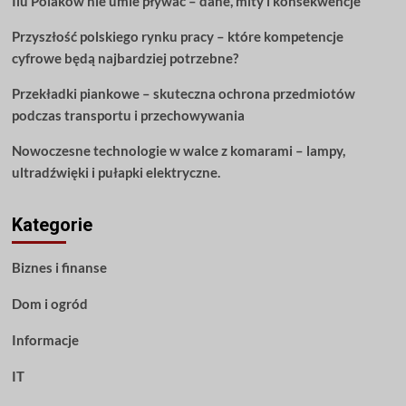
Ilu Polaków nie umie pływać – dane, mity i konsekwencje
Przyszłość polskiego rynku pracy – które kompetencje
cyfrowe będą najbardziej potrzebne?
Przekładki piankowe – skuteczna ochrona przedmiotów
podczas transportu i przechowywania
Nowoczesne technologie w walce z komarami – lampy,
ultradźwięki i pułapki elektryczne.
Kategorie
Biznes i finanse
Dom i ogród
Informacje
IT