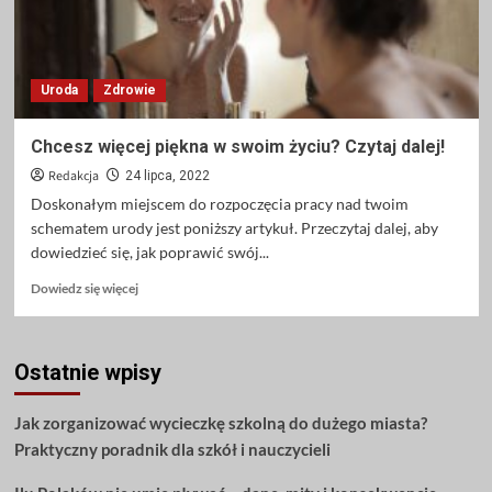
Uroda
Zdrowie
Chcesz więcej piękna w swoim życiu? Czytaj dalej!
Redakcja
24 lipca, 2022
Doskonałym miejscem do rozpoczęcia pracy nad twoim
schematem urody jest poniższy artykuł. Przeczytaj dalej, aby
dowiedzieć się, jak poprawić swój...
Dowiedz
Dowiedz się więcej
się
więcej
o
Ostatnie wpisy
Chcesz
więcej
piękna
Jak zorganizować wycieczkę szkolną do dużego miasta?
w
Praktyczny poradnik dla szkół i nauczycieli
swoim
życiu?