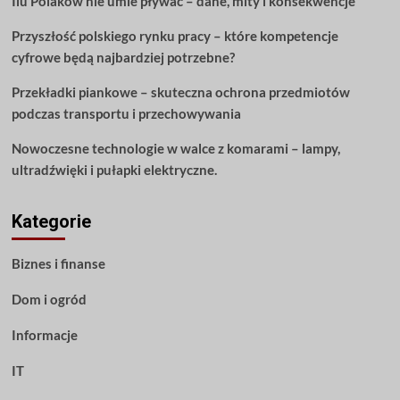
Ilu Polaków nie umie pływać – dane, mity i konsekwencje
Czytaj
dalej!
Przyszłość polskiego rynku pracy – które kompetencje
cyfrowe będą najbardziej potrzebne?
Przekładki piankowe – skuteczna ochrona przedmiotów
podczas transportu i przechowywania
Nowoczesne technologie w walce z komarami – lampy,
ultradźwięki i pułapki elektryczne.
Kategorie
Biznes i finanse
Dom i ogród
Informacje
IT